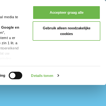
Accepteer graag alle
al media te
Zoeken
Boeken
Menu
r Google en
Gebruik alleen noodzakelijke
en“,
cookies
stemt u er
in 1 lit. a
ntoereikend
dat uw
leinden,
geen van de
 beschreven
ing
Details tonen