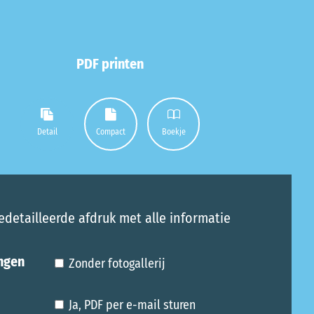
PDF printen
Detail
Compact
Boekje
edetailleerde afdruk met alle informatie
ngen
Zonder fotogallerij
Ja, PDF per e-mail sturen