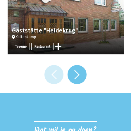
Gaststätte "Heidekrug"
Kettenkamp
Taverne
Restaurant
Wat wil je nu doen?