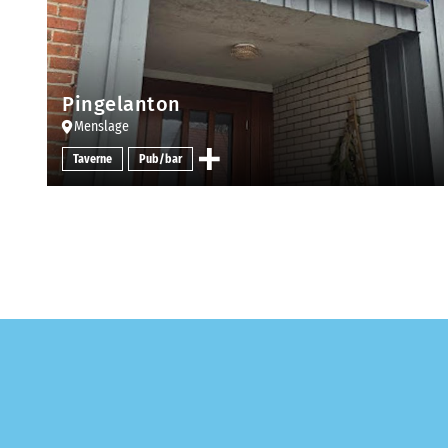
Pingelanton
Menslage
Taverne
Pub/bar