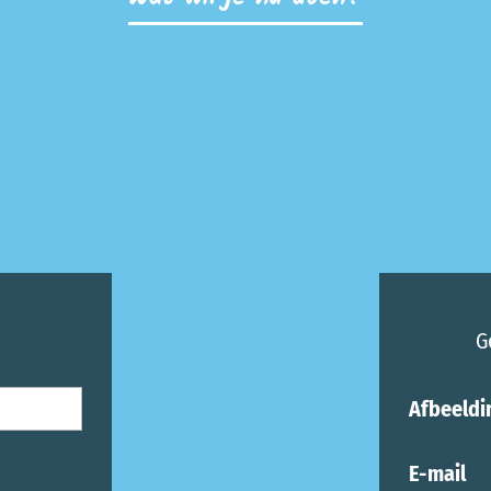
G
Afbeeldi
E-mail