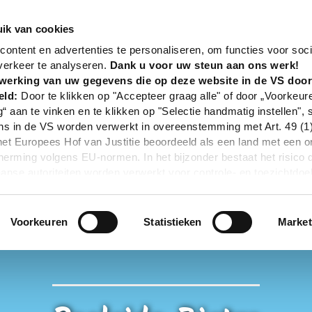
nd
Gastronomie
Poolside Bistro
ik van cookies
ontent en advertenties te personaliseren, om functies voor soci
verkeer te analyseren.
Dank u voor uw steun aan ons werk!
werking van uw gegevens die op deze website in de VS doo
eld:
Door te klikken op "Accepteer graag alle" of door „Voorkeur
g“ aan te vinken en te klikken op "Selectie handmatig instellen", 
 in de VS worden verwerkt in overeenstemming met Art. 49 (1) z
t Europees Hof van Justitie beoordeeld als een land met een o
rming volgens EU-normen. In het bijzonder bestaat het risico 
nse autoriteiten worden verwerkt voor controle- en toezichtdoe
echtsmiddel. Indien u op "Selectie handmatig instellen" klikt en 
statistieken of marketing) hebt geselecteerd, zal de hierboven
en. Voor meer informatie, zie onze privacyverklaring.
Voorkeuren
Statistieken
Market
r gedetailleerde informatie:
Privacybeleid
|
Impressum