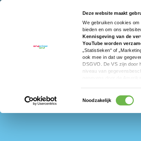
U bent hier:
Hartelijk welkom in het Osnabrücker La
Deze website maakt gebru
We gebruiken cookies om c
bieden en om ons website
Kennisgeving van de ver
YouTube worden verzam
„Statistieken“ of „Marketin
ook mee in dat uw gegevens
DSGVO. De VS zijn door he
niveau van gegevensbesche
gegevens door de Amerikaa
mogelijk ook zonder enig r
keuzevakken (voorkeuren, 
Toestemmingsselectie
overdracht niet plaatsvind
Noodzakelijk
We geven u hier graag mee