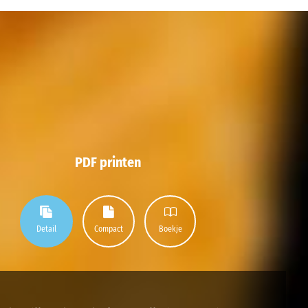
PDF printen
Detail
Compact
Boekje