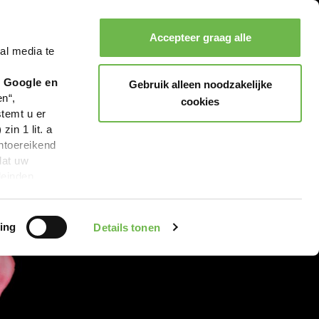
Accepteer graag alle
al media te
Zoeken
Boeken
Menu
r Google en
Gebruik alleen noodzakelijke
en“,
cookies
stemt u er
in 1 lit. a
ntoereikend
dat uw
leinden,
geen van de
 beschreven
ing
Details tonen