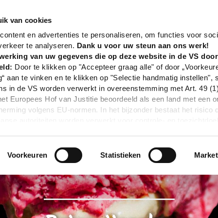
nd
Gastronomie
Brino ijssalon
ik van cookies
ontent en advertenties te personaliseren, om functies voor soci
verkeer te analyseren.
Dank u voor uw steun aan ons werk!
werking van uw gegevens die op deze website in de VS doo
eld:
Door te klikken op "Accepteer graag alle" of door „Voorkeur
g“ aan te vinken en te klikken op "Selectie handmatig instellen", 
 in de VS worden verwerkt in overeenstemming met Art. 49 (1) z
t Europees Hof van Justitie beoordeeld als een land met een o
rming volgens EU-normen. In het bijzonder bestaat het risico 
nse autoriteiten worden verwerkt voor controle- en toezichtdoe
echtsmiddel. Indien u op "Selectie handmatig instellen" klikt en 
statistieken of marketing) hebt geselecteerd, zal de hierboven
en. Voor meer informatie, zie onze privacyverklaring.
Voorkeuren
Statistieken
Market
r gedetailleerde informatie:
Privacybeleid
|
Impressum