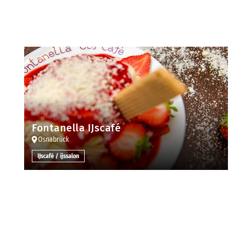
Fontanella IJscafé
Osnabrück
IJscafé / ijssalon