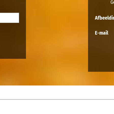
G
Afbeeldi
E-mail