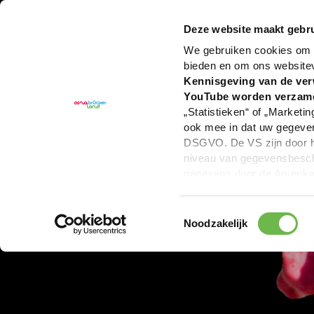
U bent hier:
Hartelijk welkom in het Osnabrücker La
Deze website maakt gebru
We gebruiken cookies om c
bieden en om ons website
Kennisgeving van de ver
YouTube worden verzam
„Statistieken“ of „Marketin
ook mee in dat uw gegevens
DSGVO. De VS zijn door he
niveau van gegevensbesche
gegevens door de Amerikaa
mogelijk ook zonder enig r
keuzevakken (voorkeuren, 
Toestemmingsselectie
overdracht niet plaatsvind
Noodzakelijk
We geven u hier graag mee