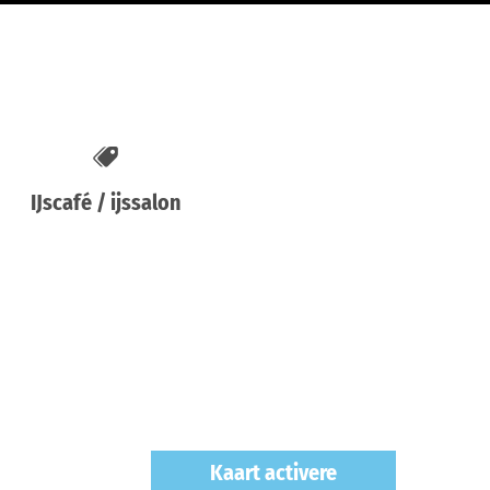
IJscafé / ijssalon
Kaart activere