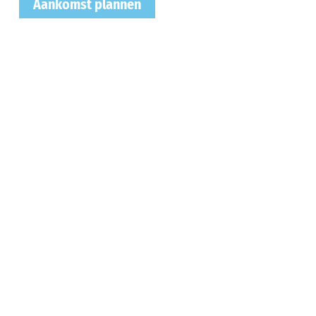
Aankomst plannen
Kaart activere