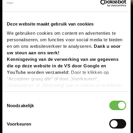
Deze website maakt gebruik van cookies
We gebruiken cookies om content en advertenties te
personaliseren, om functies voor social media te bieden
en om ons websiteverkeer te analyseren.
Dank u voor
uw steun aan ons werk!
Kennisgeving van de verwerking van uw gegevens
die op deze website in de VS door Google en
YouTube worden verzameld:
Door te klikken op
"Accepteer graag alle" of door „Voorkeuren“,
„Statistieken“ of „Marketing“ aan te vinken en te klikken
op "Selectie handmatig instellen", stemt u er ook mee in
dat uw gegevens in de VS worden verwerkt in
Toestemmingsselectie
overeenstemming met Art. 49 (1) zin 1 lit. a DSGVO. De
Noodzakelijk
VS zijn door het Europees Hof van Justitie beoordeeld
als een land met een ontoereikend niveau van
Voorkeuren
gegevensbescherming volgens EU-normen. In het
bijzonder bestaat het risico dat uw gegevens door de