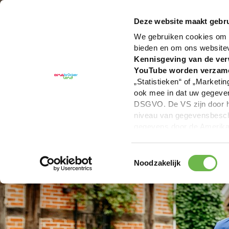
Deze website maakt gebru
We gebruiken cookies om c
bieden en om ons website
Kennisgeving van de ver
YouTube worden verzam
„Statistieken“ of „Marketin
ook mee in dat uw gegevens
DSGVO. De VS zijn door he
niveau van gegevensbesche
gegevens door de Amerikaa
mogelijk ook zonder enig r
keuzevakken (voorkeuren, 
Toestemmingsselectie
overdracht niet plaatsvind
Noodzakelijk
We geven u hier graag mee