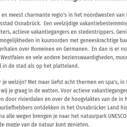
en meest charmante regio's in het noordwesten van Du
sstad Osnabrück. Een veelzijdige vakantiebestemming
ters, actieve vakantiegangers en stedentrippers. Geni
smogelijkheden in kuuroorden met geneeskrachtige bad
verhalen over Romeinen en Germanen. En dan is er n
 Westfalen en vele andere bezienswaardigheden, muse
l in de stad als op het platteland.
r je welzijn? Met maar liefst acht thermen en spa's, in
wij je graag in de watten. Voor actieve vakantiegange
en door rivierdalen en over de hoogvlaktes van de in
urliefhebbers ontdekken in het Osnabrücker Land hist
jna alle wegen brengen je naar het natuurpark UNESCO
 de magie van de natuur kunt genieten.