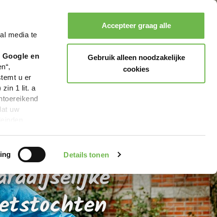
Zoeken
Boeken
Menu
Accepteer graag alle
al media te
r Google en
Gebruik alleen noodzakelijke
en“,
cookies
stemt u er
in 1 lit. a
ntoereikend
dat uw
leinden,
geen van de
2.800 km
 beschreven
ing
Details tonen
aradijselijke
ietstochten