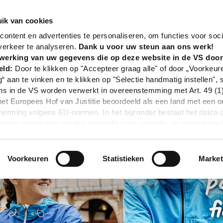
DE
ik van cookies
ontent en advertenties te personaliseren, om functies voor soci
verkeer te analyseren.
Dank u voor uw steun aan ons werk!
werking van uw gegevens die op deze website in de VS doo
eld:
Door te klikken op "Accepteer graag alle" of door „Voorkeur
g“ aan te vinken en te klikken op "Selectie handmatig instellen", 
 in de VS worden verwerkt in overeenstemming met Art. 49 (1) z
t Europees Hof van Justitie beoordeeld als een land met een o
rming volgens EU-normen. In het bijzonder bestaat het risico 
nse autoriteiten worden verwerkt voor controle- en toezichtdoe
echtsmiddel. Indien u op "Selectie handmatig instellen" klikt en 
statistieken of marketing) hebt geselecteerd, zal de hierboven
en. Voor meer informatie, zie onze privacyverklaring.
Voorkeuren
Statistieken
Market
r gedetailleerde informatie:
Privacybeleid
|
Impressum
p
f