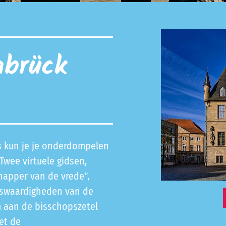
abrück
es kun je je onderdompelen
Twee virtuele gidsen,
happer van de vrede",
nswaardigheden van de
m aan de bisschopszetel
et de