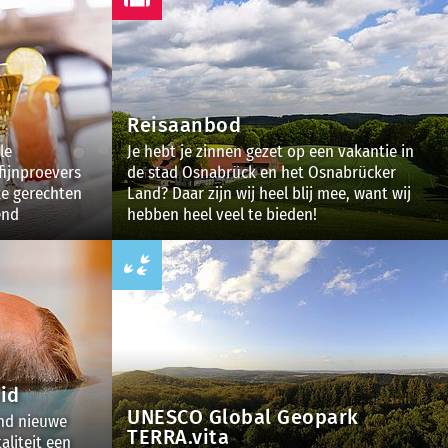
Reisaanbod
le
Je hebt je zinnen gezet op een vakantie in
fijnproevers
de stad Osnabrück en het Osnabrücker
ke gerechten
Land? Daar zijn wij heel blij mee, want wij
end
hebben heel veel te bieden!
id
UNESCO Global Geopark
ind nieuwe
TERRA.vita
aliteit een