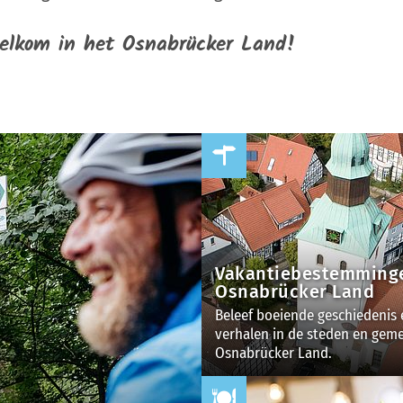
welkom in het Osnabrücker Land!
Vakantiebestemminge
Osnabrücker Land
Beleef boeiende geschiedenis
verhalen in de steden en geme
Osnabrücker Land.