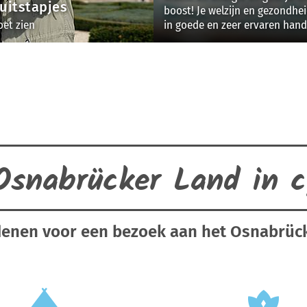
 uitstapjes
boost! Je welzijn en gezondheid
oet zien
in goede en zeer ervaren hand
Osnabrücker Land in ci
denen voor een bezoek aan het Osnabrüc