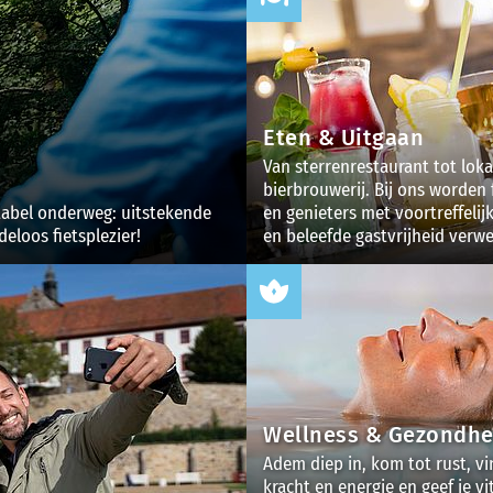
Eten & Uitgaan
Van sterrenrestaurant tot loka
bierbrouwerij. Bij ons worden 
rtabel onderweg: uitstekende
en genieters met voortreffelij
eloos fietsplezier!
en beleefde gastvrijheid verw
Wellness & Gezondhe
Adem diep in, kom tot rust, v
kracht en energie en geef je vit