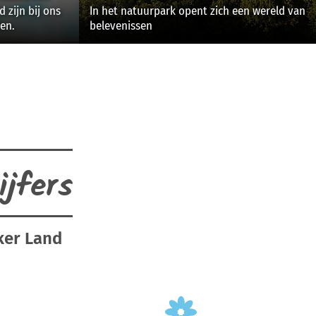
 zijn bij ons
In het natuurpark opent zich een wereld van
en.
belevenissen
jfers
ker Land