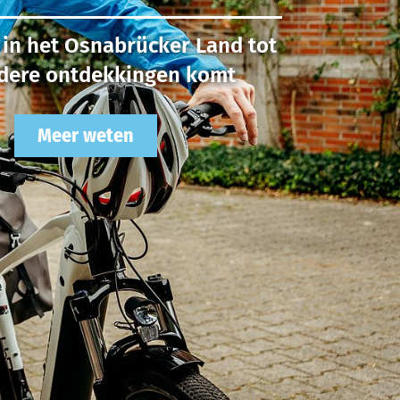
in het Osnabrücker Land tot
ndere ontdekkingen komt
Meer weten