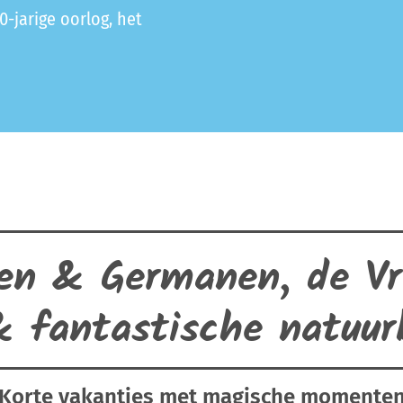
-jarige oorlog, het
en & Germanen, de Vr
 fantastische natuur
Korte vakanties met magische momente