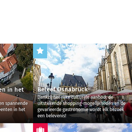
Beleef Osnabrück
n in het
Dankzij het rijke culturele aanbod, de
 en spannende
uitstekende shopping-mogelijkheden en de
enten in het
gevarieerde gastronomie wordt elk bezoek
een belevenis!