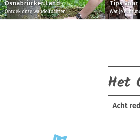
Osnabrücker Land
Tips voor
Ontdek onze wandeltochten
Wat je echt m
Het 
Acht re