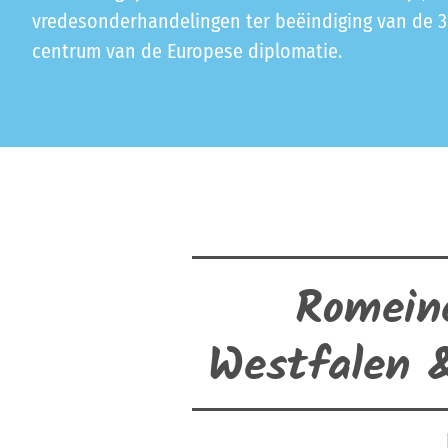
vredesonderhandelingen ter beëindiging van de 30
centrum van de Europese diplomatie.
Romein
Westfalen &