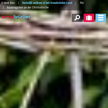
U bent hier:
Hartelijk welkom in het Osnabrücker Land
Poi
Bauerngarten an der Christuskirche