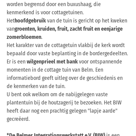
worden begrensd door een buxushaag, die
kenmerkend is voor cottagetuinen.
Het
hoofdgebruik
van de tuin is gericht op het kweken
van
groenten, kruiden, fruit, zacht fruit en eenjarige
zomerbloemen
.
Het karakter van de cottagetuin vlakbij de kerk wordt
bepaald door vaste beplanting in de bordergedeelten.
Er is een
wilgenprieel met bank
voor ontspannende
momenten in de cottage tuin van Belm. Een
informatiebord geeft uitleg over de geschiedenis en
de kenmerken van de tuin.
U bent ook welkom om de nabijgelegen vaste
plantentuin bij de houtzagerij te bezoeken. Het BIW
heeft daar nog een prachtig gelegen "lapje aarde"
gecreëerd.
*De Belmer Integrationswerkstatt e.V. (BIW)
is een