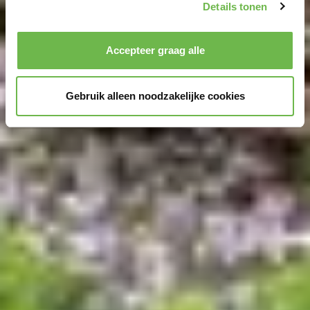
We geven u hier graag meer gedetailleerde informatie:
Details tonen
Privacybeleid
|
Impressum
Accepteer graag alle
Gebruik alleen noodzakelijke cookies