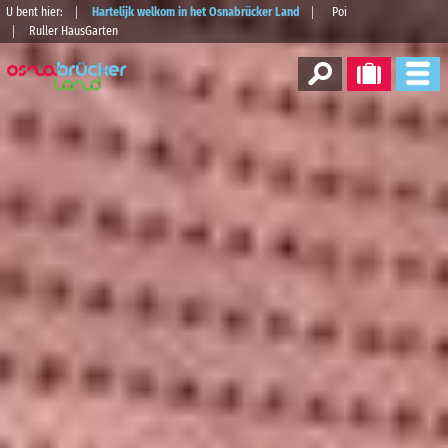
U bent hier:
Hartelijk welkom in het Osnabrücker Land
Poi
Ruller HausGarten