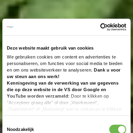
Deze website maakt gebruik van cookies
We gebruiken cookies om content en advertenties te
personaliseren, om functies voor social media te bieden
en om ons websiteverkeer te analyseren.
Dank u voor
uw steun aan ons werk!
Kennisgeving van de verwerking van uw gegevens
die op deze website in de VS door Google en
YouTube worden verzameld:
Door te klikken op
"Accepteer graag alle" of door „Voorkeuren“,
„Statistieken“ of „Marketing“ aan te vinken en te klikken
op "Selectie handmatig instellen", stemt u er ook mee in
dat uw gegevens in de VS worden verwerkt in
Toestemmingsselectie
overeenstemming met Art. 49 (1) zin 1 lit. a DSGVO. De
Noodzakelijk