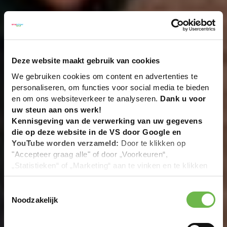
Deze website maakt gebruik van cookies
We gebruiken cookies om content en advertenties te
personaliseren, om functies voor social media te bieden
en om ons websiteverkeer te analyseren.
Dank u voor
uw steun aan ons werk!
Kennisgeving van de verwerking van uw gegevens
die op deze website in de VS door Google en
YouTube worden verzameld:
Door te klikken op
"Accepteer graag alle" of door „Voorkeuren“,
„Statistieken“ of „Marketing“ aan te vinken en te klikken
op "Selectie handmatig instellen", stemt u er ook mee in
dat uw gegevens in de VS worden verwerkt in
Toestemmingsselectie
overeenstemming met Art. 49 (1) zin 1 lit. a DSGVO. De
Noodzakelijk
VS zijn door het Europees Hof van Justitie beoordeeld
als een land met een ontoereikend niveau van