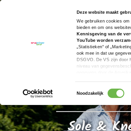
U bent hier:
Hartelijk welkom in het Osnabrücker La
Deze website maakt gebru
We gebruiken cookies om c
bieden en om ons website
Kennisgeving van de ver
YouTube worden verzam
„Statistieken“ of „Marketin
ook mee in dat uw gegevens
DSGVO. De VS zijn door he
niveau van gegevensbesche
gegevens door de Amerikaa
mogelijk ook zonder enig r
keuzevakken (voorkeuren, 
Toestemmingsselectie
overdracht niet plaatsvind
Noodzakelijk
We geven u hier graag mee
Sole & Kn