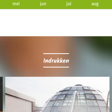
mei
jun
jul
aug
Indrukken