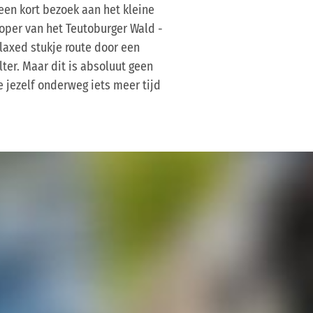
een kort bezoek aan het kleine
oper van het Teutoburger Wald -
elaxed stukje route door een
lter. Maar dit is absoluut geen
e jezelf onderweg iets meer tijd