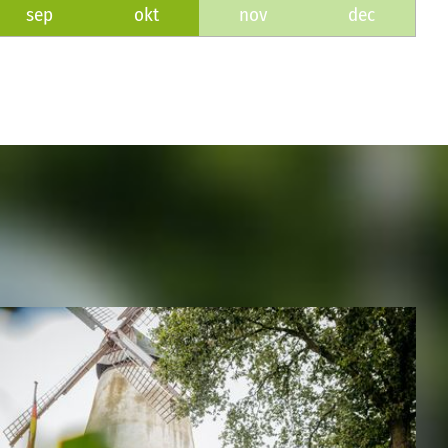
sep
okt
nov
dec