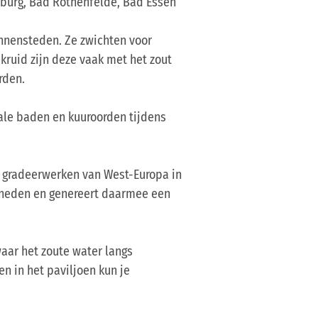
Iburg, Bad Rothenfelde, Bad Essen
innensteden. Ze zwichten voor
kruid zijn deze vaak met het zout
rden.
male baden en kuuroorden tijdens
te gradeerwerken van West-Europa in
eneden en genereert daarmee een
aar het zoute water langs
n in het paviljoen kun je