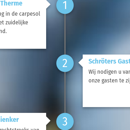
1
 Therme
g in de carpesol
t zuidelijke
nd.
2
Schröters Gas
Wij nodigen u va
onze gasten te zi
3
ienker
rechtstreeks van