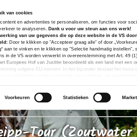
nd
Tour
Sole & Kneipp-Tour (Zoutwater & Kneipp-ro
ik van cookies
ontent en advertenties te personaliseren, om functies voor soci
verkeer te analyseren.
Dank u voor uw steun aan ons werk!
werking van uw gegevens die op deze website in de VS doo
eld:
Door te klikken op "Accepteer graag alle" of door „Voorkeur
g“ aan te vinken en te klikken op "Selectie handmatig instellen", 
 in de VS worden verwerkt in overeenstemming met Art. 49 (1) z
t Europees Hof van Justitie beoordeeld als een land met een o
rming volgens EU-normen. In het bijzonder bestaat het risico 
nse autoriteiten worden verwerkt voor controle- en toezichtdoe
echtsmiddel. Indien u op "Selectie handmatig instellen" klikt en 
statistieken of marketing) hebt geselecteerd, zal de hierboven
en. Voor meer informatie, zie onze privacyverklaring.
Voorkeuren
Statistieken
Market
r gedetailleerde informatie:
Privacybeleid
|
Impressum
eipp-Tour (Zoutwater