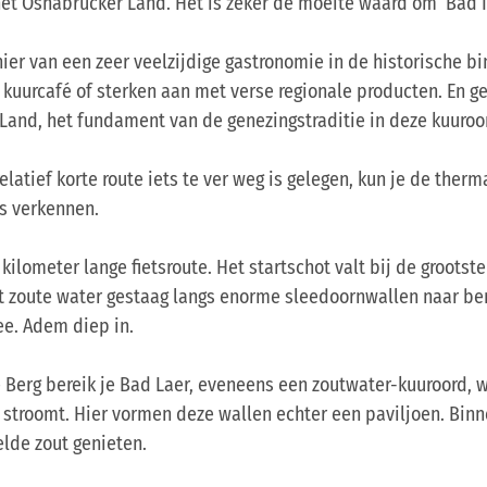
et Osnabrücker Land. Het is zeker de moeite waard om Bad 
ier van een zeer veelzijdige gastronomie in de historische b
e kuurcafé of sterken aan met verse regionale producten. En ge
 Land, het fundament van de genezingstraditie in deze kuuroo
elatief korte route iets te ver weg is gelegen, kun je de ther
ts verkennen.
 kilometer lange fietsroute. Het startschot valt bij de groots
et zoute water gestaag langs enorme sleedoornwallen naar b
e. Adem diep in.
 Berg bereik je Bad Laer, eveneens een zoutwater-kuuroord, w
troomt. Hier vormen deze wallen echter een paviljoen. Binne
elde zout genieten.