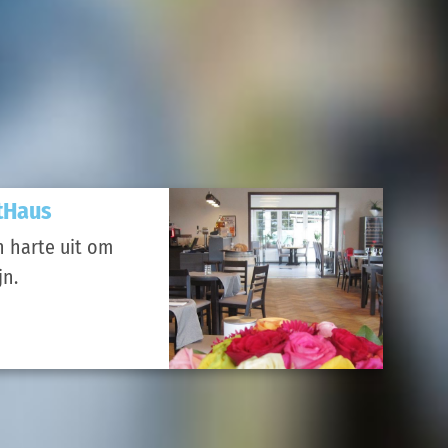
tHaus
n harte uit om
jn.