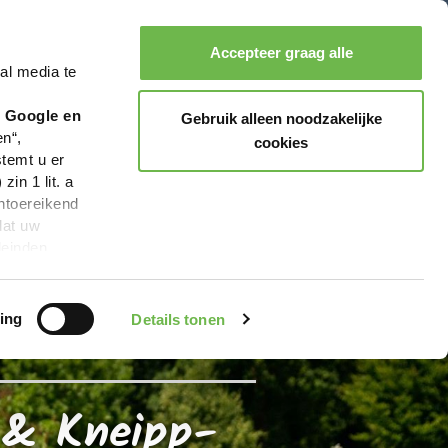
ute)
Accepteer graag alle
al media te
Zoeken
Boeken
Menu
r Google en
Gebruik alleen noodzakelijke
en“,
cookies
stemt u er
in 1 lit. a
ntoereikend
dat uw
leinden,
geen van de
 beschreven
ing
Details tonen
 & Kneipp-