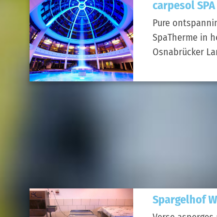
carpesol SPA
Pure ontspannin
SpaTherme in he
Osnabrücker La
Spargelhof W
Verse asperges 