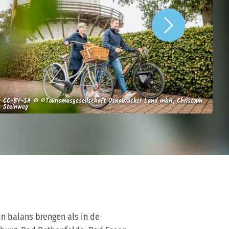
CC-BY-SA © ©Tourismusgesellschaft Osnabrücker Land mbH, Christoph
CC
Steinweg
St
n balans brengen als in de