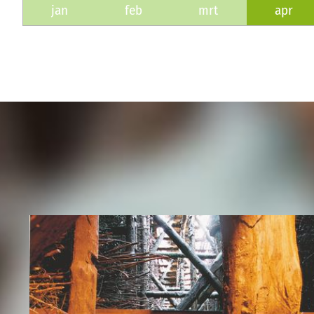
jan
feb
mrt
apr