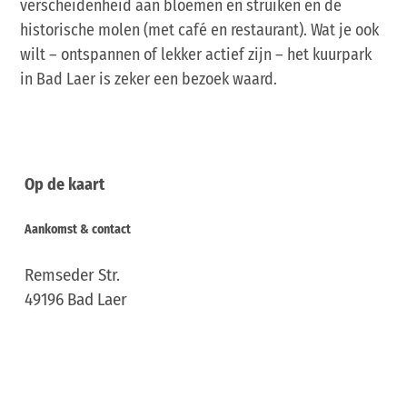
verscheidenheid aan bloemen en struiken en de
historische molen (met café en restaurant). Wat je ook
wilt – ontspannen of lekker actief zijn – het kuurpark
in Bad Laer is zeker een bezoek waard.
Op de kaart
Aankomst & contact
Remseder Str.
49196
Bad Laer
Deutschland
Tel.:
+49 5424 / 2911 - 88
Fax:
+49 5424 / 2911 - 89