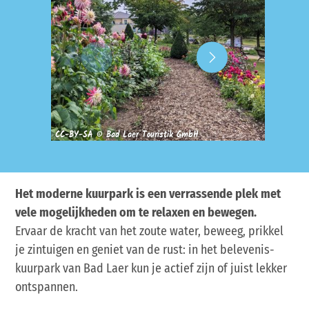
CC-BY-SA
CC-BY-SA © Bad Laer Touristik GmbH
mbH
Het moderne kuurpark is een verrassende plek met
vele mogelijkheden om te relaxen en bewegen.
Ervaar de kracht van het zoute water, beweeg, prikkel
je zintuigen en geniet van de rust: in het belevenis-
kuurpark van Bad Laer kun je actief zijn of juist lekker
ontspannen.