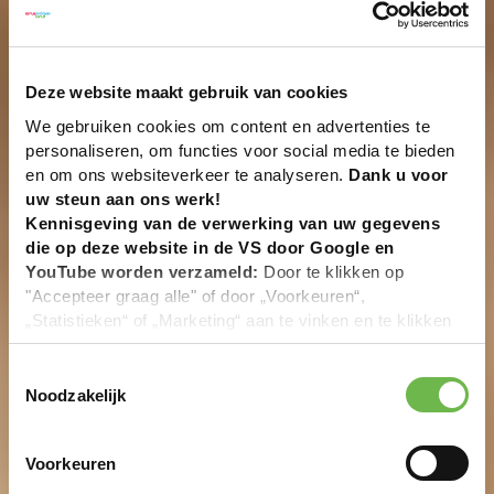
Deze website maakt gebruik van cookies
We gebruiken cookies om content en advertenties te
personaliseren, om functies voor social media te bieden
en om ons websiteverkeer te analyseren.
Dank u voor
uw steun aan ons werk!
Kennisgeving van de verwerking van uw gegevens
die op deze website in de VS door Google en
YouTube worden verzameld:
Door te klikken op
"Accepteer graag alle" of door „Voorkeuren“,
„Statistieken“ of „Marketing“ aan te vinken en te klikken
op "Selectie handmatig instellen", stemt u er ook mee in
dat uw gegevens in de VS worden verwerkt in
Toestemmingsselectie
overeenstemming met Art. 49 (1) zin 1 lit. a DSGVO. De
Noodzakelijk
VS zijn door het Europees Hof van Justitie beoordeeld
als een land met een ontoereikend niveau van
Voorkeuren
gegevensbescherming volgens EU-normen. In het
bijzonder bestaat het risico dat uw gegevens door de