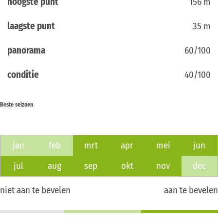
hoogste punt
156 m
laagste punt
35 m
panorama
60/100
conditie
40/100
Beste seizoen
jan
feb
mrt
apr
mei
jun
jul
aug
sep
okt
nov
dec
niet aan te bevelen
aan te bevelen