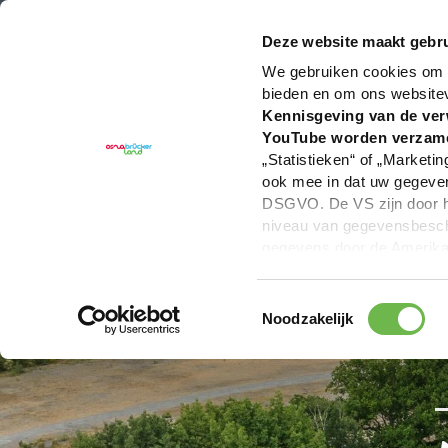
U bent hier:
Hartelijk welkom in het Osnabrücker La
Deze website maakt gebru
We gebruiken cookies om c
bieden en om ons website
Kennisgeving van de ver
YouTube worden verzam
„Statistieken“ of „Marketin
ook mee in dat uw gegevens
DSGVO. De VS zijn door he
niveau van gegevensbesche
gegevens door de Amerikaa
mogelijk ook zonder enig r
keuzevakken (voorkeuren, 
Toestemmingsselectie
overdracht niet plaatsvind
Noodzakelijk
We geven u hier graag mee