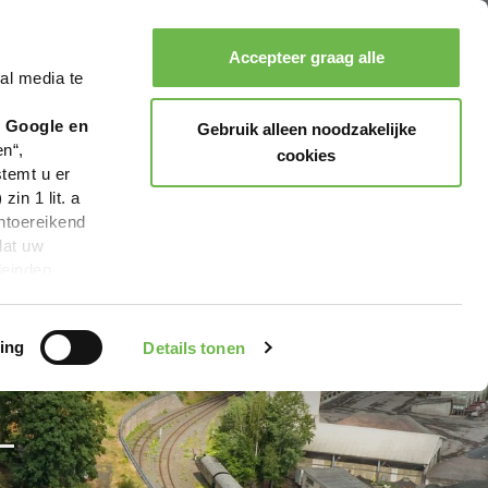
Accepteer graag alle
al media te
Zoeken
Boeken
Menu
r Google en
Gebruik alleen noodzakelijke
en“,
cookies
stemt u er
in 1 lit. a
ntoereikend
dat uw
leinden,
geen van de
 beschreven
ing
Details tonen