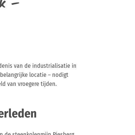
k –
nis van de industrialisatie in
belangrijke locatie – nodigt
d van vroegere tijden.
verleden
n de steenkolenmijn Piesberg.