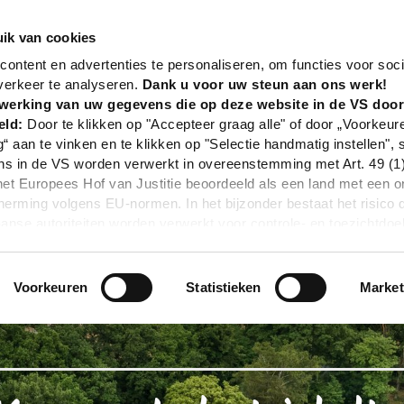
nd
Poi
Museum Industriekultur
ik van cookies
ontent en advertenties te personaliseren, om functies voor soci
verkeer te analyseren.
Dank u voor uw steun aan ons werk!
werking van uw gegevens die op deze website in de VS doo
eld:
Door te klikken op "Accepteer graag alle" of door „Voorkeur
g“ aan te vinken en te klikken op "Selectie handmatig instellen", 
 in de VS worden verwerkt in overeenstemming met Art. 49 (1) z
t Europees Hof van Justitie beoordeeld als een land met een o
rming volgens EU-normen. In het bijzonder bestaat het risico 
nse autoriteiten worden verwerkt voor controle- en toezichtdoe
echtsmiddel. Indien u op "Selectie handmatig instellen" klikt en 
statistieken of marketing) hebt geselecteerd, zal de hierboven
en. Voor meer informatie, zie onze privacyverklaring.
Voorkeuren
Statistieken
Market
r gedetailleerde informatie:
Privacybeleid
|
Impressum