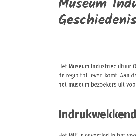
Museum Indu
Geschiedeni
Het Museum Industriecultuur O
de regio tot leven komt. Aan d
het museum bezoekers uit voor
Indrukwekkende 
Het MIK is gevestigd in het v