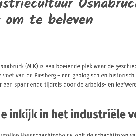
striecultuur Osnabrüc
s om te beleven
snabrück (MIK) is een boeiende plek waar de geschiede
e voet van de Piesberg – een geologisch en historisch 
 een spannende tijdreis door de arbeids- en leefwerel
inkijk in het industriële 
oormalige Haseschachtgebouw, ooit de schachttoren va