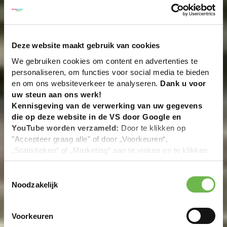
Deze website maakt gebruik van cookies
We gebruiken cookies om content en advertenties te
personaliseren, om functies voor social media te bieden
en om ons websiteverkeer te analyseren.
Dank u voor
uw steun aan ons werk!
Kennisgeving van de verwerking van uw gegevens
die op deze website in de VS door Google en
YouTube worden verzameld:
Door te klikken op
"Accepteer graag alle" of door „Voorkeuren“,
„Statistieken“ of „Marketing“ aan te vinken en te klikken
op "Selectie handmatig instellen", stemt u er ook mee in
dat uw gegevens in de VS worden verwerkt in
Toestemmingsselectie
overeenstemming met Art. 49 (1) zin 1 lit. a DSGVO. De
Noodzakelijk
VS zijn door het Europees Hof van Justitie beoordeeld
als een land met een ontoereikend niveau van
Voorkeuren
gegevensbescherming volgens EU-normen. In het