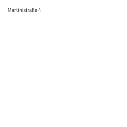
Martinistraße 4
49170
Hagen am Teutoburger Wald
Deutschland
Tel.:
+49 5401 / 977 - 44
Fax:
+49 5401 / 977- 49
E-mail:
hestermeyer@hagen-atw.de
Aankomst plannen