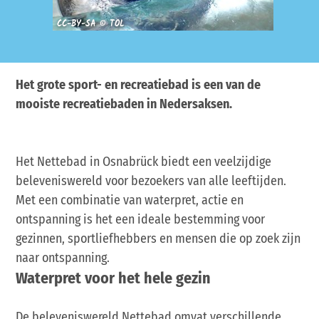
CC-BY-SA © TOL
CC-BY-S
Het grote sport- en recreatiebad is een van de
mooiste recreatiebaden in Nedersaksen.
Het Nettebad in Osnabrück biedt een veelzijdige
beleveniswereld voor bezoekers van alle leeftijden.
Met een combinatie van waterpret, actie en
ontspanning is het een ideale bestemming voor
gezinnen, sportliefhebbers en mensen die op zoek zijn
naar ontspanning.
Waterpret voor het hele gezin
De beleveniswereld Nettebad omvat verschillende