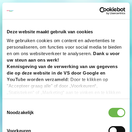
Deze website maakt gebruik van cookies
We gebruiken cookies om content en advertenties te
personaliseren, om functies voor social media te bieden
en om ons websiteverkeer te analyseren.
Dank u voor
uw steun aan ons werk!
Kennisgeving van de verwerking van uw gegevens
die op deze website in de VS door Google en
YouTube worden verzameld:
Door te klikken op
"Accepteer graag alle" of door „Voorkeuren“,
„Statistieken“ of „Marketing“ aan te vinken en te klikken
op "Selectie handmatig instellen", stemt u er ook mee in
dat uw gegevens in de VS worden verwerkt in
Toestemmingsselectie
overeenstemming met Art. 49 (1) zin 1 lit. a DSGVO. De
Noodzakelijk
VS zijn door het Europees Hof van Justitie beoordeeld
als een land met een ontoereikend niveau van
Voorkeuren
gegevensbescherming volgens EU-normen. In het