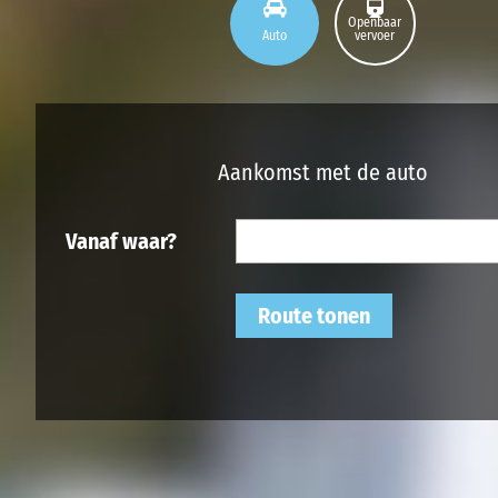
Openbaar
Auto
vervoer
Aankomst met de auto
Vanaf waar?
Route tonen