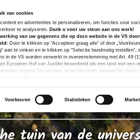
nd
Poi
Botanische tuin van de universiteit van Osna
ik van cookies
ontent en advertenties te personaliseren, om functies voor soci
verkeer te analyseren.
Dank u voor uw steun aan ons werk!
werking van uw gegevens die op deze website in de VS doo
eld:
Door te klikken op "Accepteer graag alle" of door „Voorkeur
g“ aan te vinken en te klikken op "Selectie handmatig instellen", 
 in de VS worden verwerkt in overeenstemming met Art. 49 (1) z
t Europees Hof van Justitie beoordeeld als een land met een o
rming volgens EU-normen. In het bijzonder bestaat het risico 
nse autoriteiten worden verwerkt voor controle- en toezichtdoe
echtsmiddel. Indien u op "Selectie handmatig instellen" klikt en 
statistieken of marketing) hebt geselecteerd, zal de hierboven
en. Voor meer informatie, zie onze privacyverklaring.
Voorkeuren
Statistieken
Market
r gedetailleerde informatie:
Privacybeleid
|
Impressum
he tuin van de univers