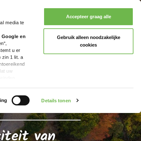
brück
Accepteer graag alle
al media te
Zoeken
Boeken
Menu
r Google en
Gebruik alleen noodzakelijke
en“,
cookies
stemt u er
in 1 lit. a
ntoereikend
dat uw
leinden,
geen van de
 beschreven
ing
Details tonen
iteit van