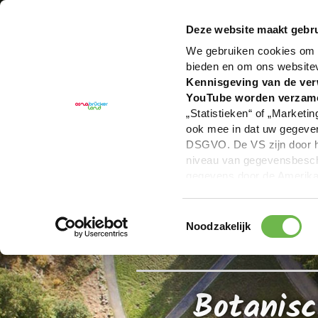
U bent hier:
Hartelijk welkom in het Osnabrücker La
Deze website maakt gebru
We gebruiken cookies om c
bieden en om ons website
Kennisgeving van de ver
YouTube worden verzam
„Statistieken“ of „Marketin
ook mee in dat uw gegevens
DSGVO. De VS zijn door he
niveau van gegevensbesche
gegevens door de Amerikaa
mogelijk ook zonder enig r
keuzevakken (voorkeuren, 
Toestemmingsselectie
overdracht niet plaatsvind
Noodzakelijk
We geven u hier graag mee
Botanisc