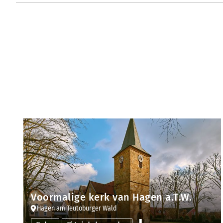
Voormalige kerk van Hagen a.T.W.
Hagen am Teutoburger Wald