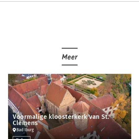
Meer
Voormalige kloosterkerk van St.
Clemens
Bad Iburg