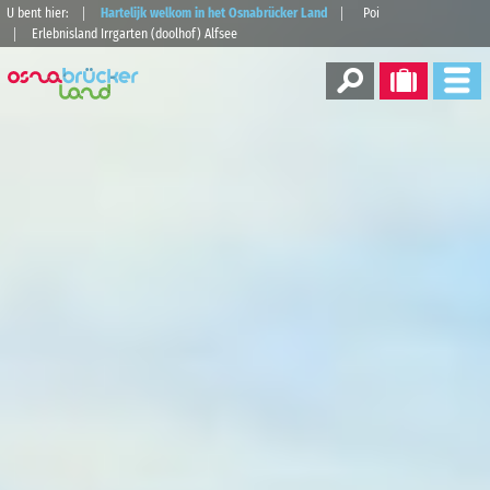
U bent hier:
Hartelijk welkom in het Osnabrücker Land
Poi
Erlebnisland Irrgarten (doolhof) Alfsee