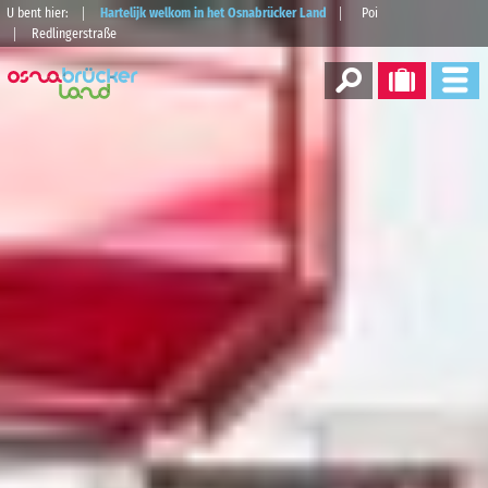
U bent hier:
Hartelijk welkom in het Osnabrücker Land
Poi
Redlingerstraße