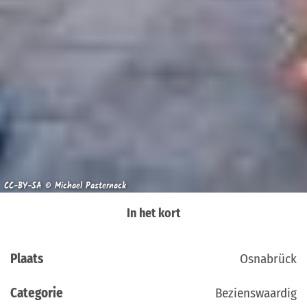
CC-BY-SA © Michael Pasternack
In het kort
Plaats
Osnabrück
Categorie
Bezienswaardig