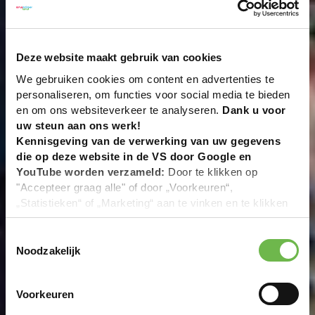
Deze website maakt gebruik van cookies
We gebruiken cookies om content en advertenties te
personaliseren, om functies voor social media te bieden
en om ons websiteverkeer te analyseren.
Dank u voor
uw steun aan ons werk!
Kennisgeving van de verwerking van uw gegevens
die op deze website in de VS door Google en
YouTube worden verzameld:
Door te klikken op
"Accepteer graag alle" of door „Voorkeuren“,
„Statistieken“ of „Marketing“ aan te vinken en te klikken
op "Selectie handmatig instellen", stemt u er ook mee in
dat uw gegevens in de VS worden verwerkt in
Toestemmingsselectie
overeenstemming met Art. 49 (1) zin 1 lit. a DSGVO. De
Noodzakelijk
VS zijn door het Europees Hof van Justitie beoordeeld
als een land met een ontoereikend niveau van
Voorkeuren
gegevensbescherming volgens EU-normen. In het
bijzonder bestaat het risico dat uw gegevens door de