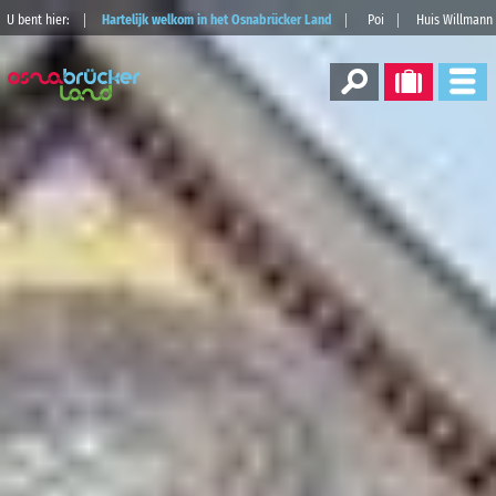
U bent hier:
Hartelijk welkom in het Osnabrücker Land
Poi
Huis Willmann