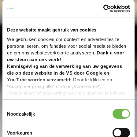
Deze website maakt gebruik van cookies
We gebruiken cookies om content en advertenties te
personaliseren, om functies voor social media te bieden
en om ons websiteverkeer te analyseren.
Dank u voor
uw steun aan ons werk!
Kennisgeving van de verwerking van uw gegevens
die op deze website in de VS door Google en
YouTube worden verzameld:
Door te klikken op
"Accepteer graag alle" of door „Voorkeuren“,
„Statistieken“ of „Marketing“ aan te vinken en te klikken
op "Selectie handmatig instellen", stemt u er ook mee in
dat uw gegevens in de VS worden verwerkt in
Toestemmingsselectie
overeenstemming met Art. 49 (1) zin 1 lit. a DSGVO. De
Noodzakelijk
VS zijn door het Europees Hof van Justitie beoordeeld
als een land met een ontoereikend niveau van
Voorkeuren
gegevensbescherming volgens EU-normen. In het