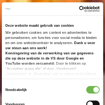
Deze website maakt gebruik van cookies
We gebruiken cookies om content en advertenties te
personaliseren, om functies voor social media te bieden
en om ons websiteverkeer te analyseren.
Dank u voor
uw steun aan ons werk!
Kennisgeving van de verwerking van uw gegevens
die op deze website in de VS door Google en
YouTube worden verzameld:
Door te klikken op
"Accepteer graag alle" of door „Voorkeuren“,
„Statistieken“ of „Marketing“ aan te vinken en te klikken
op "Selectie handmatig instellen", stemt u er ook mee in
dat uw gegevens in de VS worden verwerkt in
Toestemmingsselectie
overeenstemming met Art. 49 (1) zin 1 lit. a DSGVO. De
Noodzakelijk
VS zijn door het Europees Hof van Justitie beoordeeld
als een land met een ontoereikend niveau van
Voorkeuren
gegevensbescherming volgens EU-normen. In het