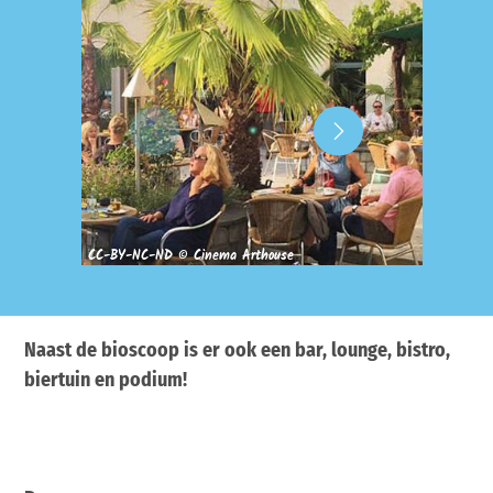
CC-BY-NC-ND © Cinema Arthouse
CC-BY-N
Naast de bioscoop is er ook een bar, lounge, bistro,
biertuin en podium!