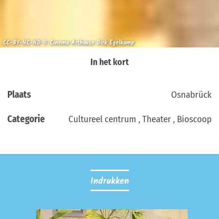
CC-BY-NC-ND © Cinema Arthouse Dirk Egelkamp
In het kort
Plaats
Osnabrück
Categorie
Cultureel centrum , Theater , Bioscoop
Indrukken