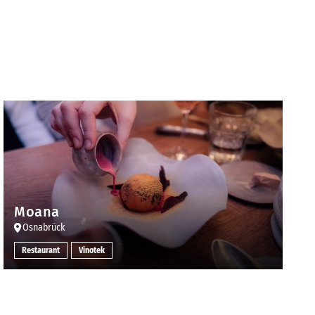
Moana
Osnabrück
Restaurant
Vinotek