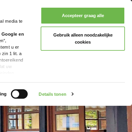
Accepteer graag alle
al media te
Zoeken
Boeken
Menu
r Google en
Gebruik alleen noodzakelijke
en“,
cookies
stemt u er
in 1 lit. a
ntoereikend
dat uw
leinden,
geen van de
 beschreven
ing
Details tonen