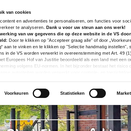
nd
Gastronomie
Rizzi Eismanufaktur
ik van cookies
ontent en advertenties te personaliseren, om functies voor soci
verkeer te analyseren.
Dank u voor uw steun aan ons werk!
werking van uw gegevens die op deze website in de VS doo
eld:
Door te klikken op "Accepteer graag alle" of door „Voorkeur
g“ aan te vinken en te klikken op "Selectie handmatig instellen", 
 in de VS worden verwerkt in overeenstemming met Art. 49 (1) z
t Europees Hof van Justitie beoordeeld als een land met een o
rming volgens EU-normen. In het bijzonder bestaat het risico 
nse autoriteiten worden verwerkt voor controle- en toezichtdoe
echtsmiddel. Indien u op "Selectie handmatig instellen" klikt en 
statistieken of marketing) hebt geselecteerd, zal de hierboven
en. Voor meer informatie, zie onze privacyverklaring.
Voorkeuren
Statistieken
Market
r gedetailleerde informatie:
Privacybeleid
|
Impressum