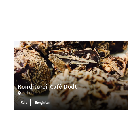
Konditorei-Café Dodt
Bad Laer
Café
Biergarten