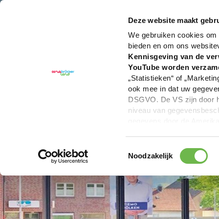
U bent hier:
Hartelijk welkom in het Osnabrücker La
Deze website maakt gebru
We gebruiken cookies om c
bieden en om ons website
Kennisgeving van de ver
YouTube worden verzam
„Statistieken“ of „Marketin
ook mee in dat uw gegevens
DSGVO. De VS zijn door he
niveau van gegevensbesche
gegevens door de Amerikaa
mogelijk ook zonder enig r
keuzevakken (voorkeuren, 
Toestemmingsselectie
overdracht niet plaatsvind
Noodzakelijk
We geven u hier graag mee