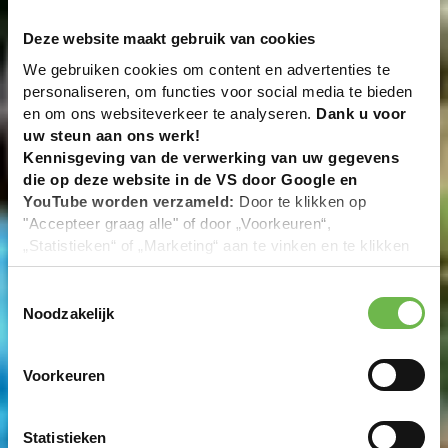
Deze website maakt gebruik van cookies
We gebruiken cookies om content en advertenties te
personaliseren, om functies voor social media te bieden
en om ons websiteverkeer te analyseren.
Dank u voor
uw steun aan ons werk!
Kennisgeving van de verwerking van uw gegevens
die op deze website in de VS door Google en
YouTube worden verzameld:
Door te klikken op
"Accepteer graag alle" of door „Voorkeuren“,
„Statistieken“ of „Marketing“ aan te vinken en te klikken
op "Selectie handmatig instellen", stemt u er ook mee in
dat uw gegevens in de VS worden verwerkt in
Toestemmingsselectie
overeenstemming met Art. 49 (1) zin 1 lit. a DSGVO. De
Noodzakelijk
VS zijn door het Europees Hof van Justitie beoordeeld
als een land met een ontoereikend niveau van
Voorkeuren
gegevensbescherming volgens EU-normen. In het
bijzonder bestaat het risico dat uw gegevens door de
Amerikaanse autoriteiten worden verwerkt voor controle-
Statistieken
en toezichtdoeleinden, mogelijk ook zonder enig