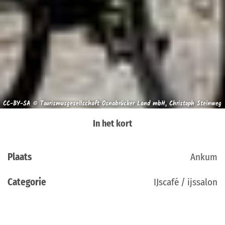
CC-BY-SA © Tourismusgesellschaft Osnabrücker Land mbH, Christoph Steinweg
In het kort
Plaats
Ankum
Categorie
IJscafé / ijssalon