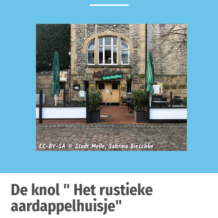
CC-BY-SA © Stadt Melle, Sabrina Bieschke
De knol " Het rustieke
aardappelhuisje"