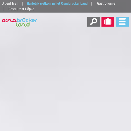
U bent hier:
Hartelijk welkom in het Osnabrücker Land
Gastronomie
Restaurant Höpke