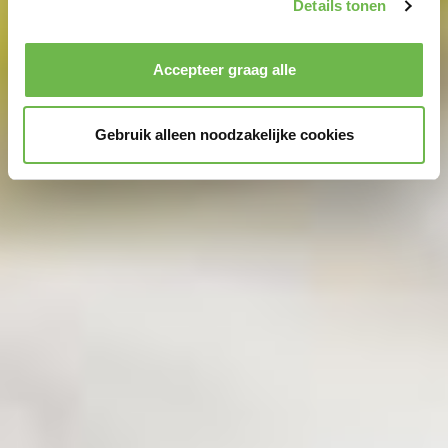
We geven u hier graag meer gedetailleerde informatie:
Details tonen
Privacybeleid
|
Impressum
Accepteer graag alle
Gebruik alleen noodzakelijke cookies