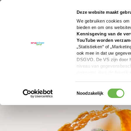
U bent hier:
Hartelijk welkom in het Osnabrücker La
Deze website maakt gebru
We gebruiken cookies om c
bieden en om ons website
Kennisgeving van de ver
YouTube worden verzam
„Statistieken“ of „Marketin
ook mee in dat uw gegevens
DSGVO. De VS zijn door he
niveau van gegevensbesche
gegevens door de Amerikaa
mogelijk ook zonder enig r
keuzevakken (voorkeuren, 
Toestemmingsselectie
overdracht niet plaatsvind
Noodzakelijk
We geven u hier graag mee