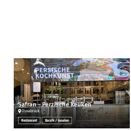
Safran - Perzische keuken
Osnabrück
Restaurant
IJscafé / ijssalon