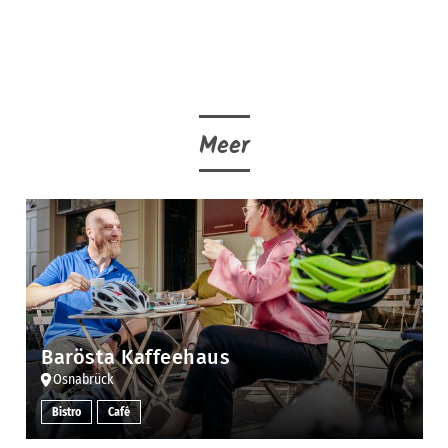
Meer
Barösta Kaffeehaus
Osnabrück
Bistro
Café