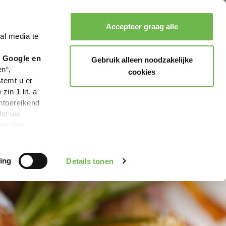
Accepteer graag alle
al media te
Zoeken
Boeken
Menu
r Google en
Gebruik alleen noodzakelijke
en“,
cookies
stemt u er
in 1 lit. a
ntoereikend
dat uw
leinden,
geen van de
 beschreven
ing
Details tonen