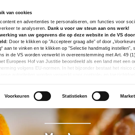
nd
Gastronomie
Vapiano
ik van cookies
ontent en advertenties te personaliseren, om functies voor soci
verkeer te analyseren.
Dank u voor uw steun aan ons werk!
werking van uw gegevens die op deze website in de VS doo
eld:
Door te klikken op "Accepteer graag alle" of door „Voorkeur
g“ aan te vinken en te klikken op "Selectie handmatig instellen", 
 in de VS worden verwerkt in overeenstemming met Art. 49 (1) z
t Europees Hof van Justitie beoordeeld als een land met een o
rming volgens EU-normen. In het bijzonder bestaat het risico 
nse autoriteiten worden verwerkt voor controle- en toezichtdoe
echtsmiddel. Indien u op "Selectie handmatig instellen" klikt en 
statistieken of marketing) hebt geselecteerd, zal de hierboven
en. Voor meer informatie, zie onze privacyverklaring.
Voorkeuren
Statistieken
Market
r gedetailleerde informatie:
Privacybeleid
|
Impressum