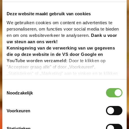
Deze website maakt gebruik van cookies
We gebruiken cookies om content en advertenties te
personaliseren, om functies voor social media te bieden
en om ons websiteverkeer te analyseren.
Dank u voor
uw steun aan ons werk!
Kennisgeving van de verwerking van uw gegevens
die op deze website in de VS door Google en
YouTube worden verzameld:
Door te klikken op
"Accepteer graag alle" of door „Voorkeuren“,
„Statistieken“ of „Marketing“ aan te vinken en te klikken
op "Selectie handmatig instellen", stemt u er ook mee in
dat uw gegevens in de VS worden verwerkt in
Toestemmingsselectie
overeenstemming met Art. 49 (1) zin 1 lit. a DSGVO. De
Noodzakelijk
VS zijn door het Europees Hof van Justitie beoordeeld
als een land met een ontoereikend niveau van
Voorkeuren
gegevensbescherming volgens EU-normen. In het
bijzonder bestaat het risico dat uw gegevens door de
Amerikaanse autoriteiten worden verwerkt voor controle-
Statistieken