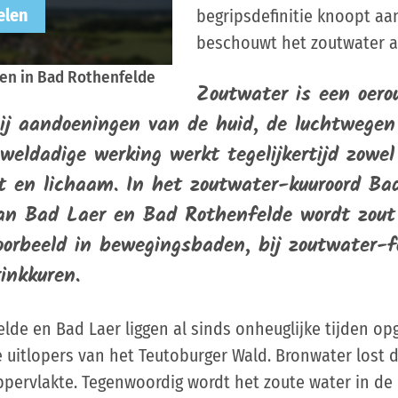
begripsdefinitie knoopt aan
beschouwt het zoutwater al
en in Bad Rothenfelde
Zoutwater is een oero
bij aandoeningen van de huid, de luchtwegen
weldadige werking werkt tegelijkertijd zowe
est en lichaam. In het zoutwater-kuuroord B
an Bad Laer en Bad Rothenfelde wordt zout 
oorbeeld in bewegingsbaden, bij zoutwater-f
inkkuren.
lde en Bad Laer liggen al sinds onheuglijke tijden o
 uitlopers van het Teutoburger Wald. Bronwater lost d
pervlakte. Tegenwoordig wordt het zoute water in de 