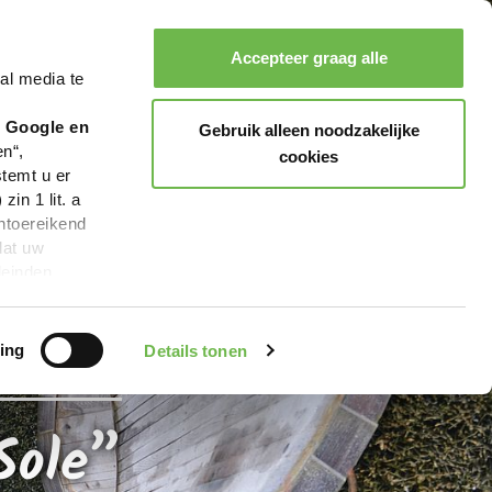
Sole
Accepteer graag alle
al media te
Zoeken
Boeken
Menu
r Google en
Gebruik alleen noodzakelijke
en“,
cookies
stemt u er
in 1 lit. a
ntoereikend
dat uw
leinden,
geen van de
 beschreven
ing
Details tonen
Sole”