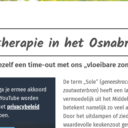
herapie in het Osnab
ezelf een time-out met ons „vloeibare zon
De term „Sole” (
geneeskrac
ga je ermee akkoord
zoutwaterbron
) heeft een l
 YouTube worden
vermoedelijk uit het Midde
het
privacybeleid
betekent namelijk zo veel a
ben.
Door het uitdampen of zied
waardevolle keukenzout g