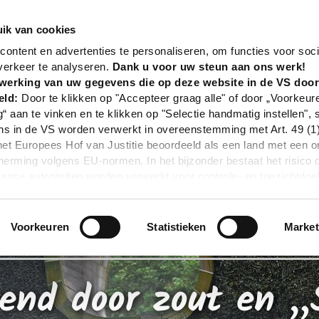
nd
Beleven - zien & doen
Wellness & gezondheid
ik van cookies
ontent en advertenties te personaliseren, om functies voor soci
DE
verkeer te analyseren.
Dank u voor uw steun aan ons werk!
werking van uw gegevens die op deze website in de VS doo
eld:
Door te klikken op "Accepteer graag alle" of door „Voorkeur
g“ aan te vinken en te klikken op "Selectie handmatig instellen", 
 in de VS worden verwerkt in overeenstemming met Art. 49 (1) z
t Europees Hof van Justitie beoordeeld als een land met een o
rming volgens EU-normen. In het bijzonder bestaat het risico 
nse autoriteiten worden verwerkt voor controle- en toezichtdoe
echtsmiddel. Indien u op "Selectie handmatig instellen" klikt en 
statistieken of marketing) hebt geselecteerd, zal de hierboven
en. Voor meer informatie, zie onze privacyverklaring.
Voorkeuren
Statistieken
Market
r gedetailleerde informatie:
Privacybeleid
|
Impressum
end door zout en „