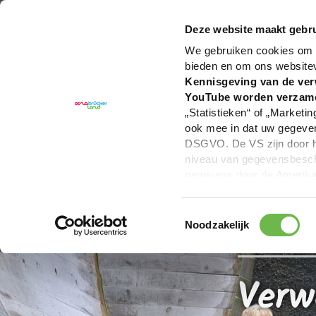
U bent hier:
Hartelijk welkom in het Osnabrücker La
Deze website maakt gebru
We gebruiken cookies om c
bieden en om ons website
Kennisgeving van de ver
YouTube worden verzam
„Statistieken“ of „Marketin
ook mee in dat uw gegevens
DSGVO. De VS zijn door he
niveau van gegevensbesche
gegevens door de Amerikaa
mogelijk ook zonder enig r
keuzevakken (voorkeuren, 
Toestemmingsselectie
overdracht niet plaatsvind
Noodzakelijk
We geven u hier graag mee
Verw