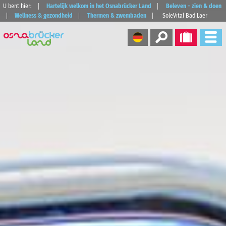
U bent hier:
Hartelijk welkom in het Osnabrücker Land
Beleven - zien & doen
Wellness & gezondheid
Thermen & zwembaden
SoleVital Bad Laer