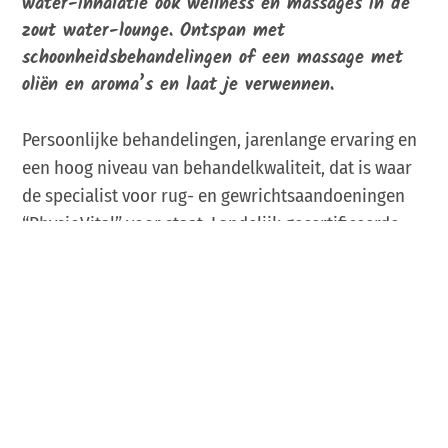
water-inhalatie ook wellness en massages in de
zout water-lounge. Ontspan met
schoonheidsbehandelingen of een massage met
oliën en aroma’s en laat je verwennen.
Persoonlijke behandelingen, jarenlange ervaring en
een hoog niveau van behandelkwaliteit, dat is waar
de specialist voor rug- en gewrichtsaandoeningen
“PhysioVital” voor staat. Landelijk gecertificeerde
fysiotherapeuten werken hier al jaren en houden
consequent de laatste medische resultaten in de
gaten.
Buiten de lestijden zijn de zwembaden beschikbaar
voor vrij zwemmen. Geniet van het rustgevende
water en trek in alle rust je baantjes. Ontdek
SoleVital en bevorder de gezondheid van het hele