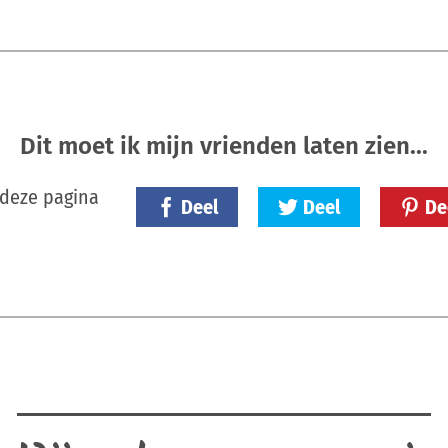
Dit moet ik mijn vrienden laten zien...
 deze pagina
Deel
Deel
De