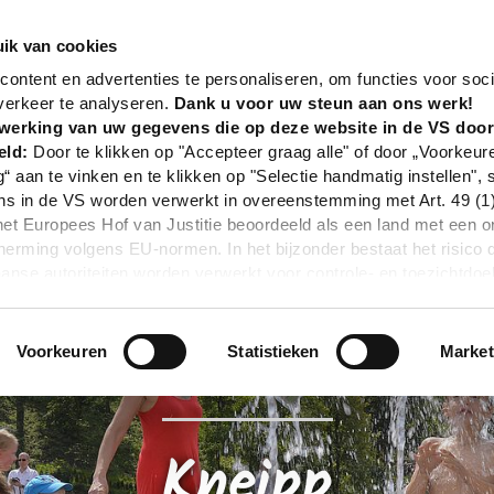
nd
Beleven - zien & doen
Wellness & gezondheid
ik van cookies
ontent en advertenties te personaliseren, om functies voor soci
DE
verkeer te analyseren.
Dank u voor uw steun aan ons werk!
werking van uw gegevens die op deze website in de VS doo
eld:
Door te klikken op "Accepteer graag alle" of door „Voorkeur
g“ aan te vinken en te klikken op "Selectie handmatig instellen", 
 in de VS worden verwerkt in overeenstemming met Art. 49 (1) z
t Europees Hof van Justitie beoordeeld als een land met een o
rming volgens EU-normen. In het bijzonder bestaat het risico 
nse autoriteiten worden verwerkt voor controle- en toezichtdoe
echtsmiddel. Indien u op "Selectie handmatig instellen" klikt en 
statistieken of marketing) hebt geselecteerd, zal de hierboven
en. Voor meer informatie, zie onze privacyverklaring.
Voorkeuren
Statistieken
Market
r gedetailleerde informatie:
Privacybeleid
|
Impressum
Kneipp