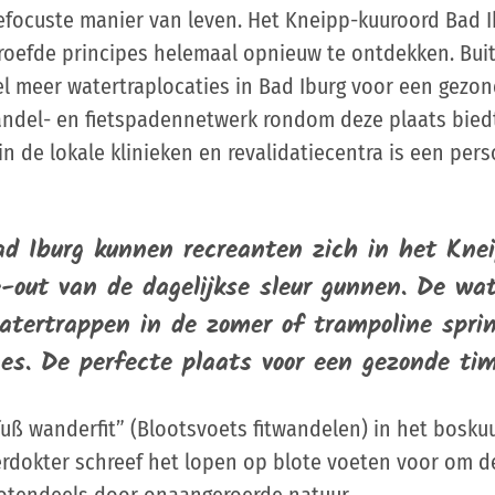
efocuste manier van leven. Het Kneipp-kuuroord Bad I
oefde principes helemaal opnieuw te ontdekken. Bui
el meer watertraplocaties in Bad Iburg voor een gezo
ndel- en fietspadennetwerk rondom deze plaats biedt
 in de lokale klinieken en revalidatiecentra is een per
d Iburg kunnen recreanten zich in het Knei
-out van de dagelijkse sleur gunnen. De wa
atertrappen in de zomer of trampoline spri
nes.
De perfecte plaats voor een gezonde ti
ß wanderfit” (Blootsvoets fitwandelen) in het boskuu
rdokter schreef het lopen op blote voeten voor om d
rotendeels door onaangeroerde natuur.