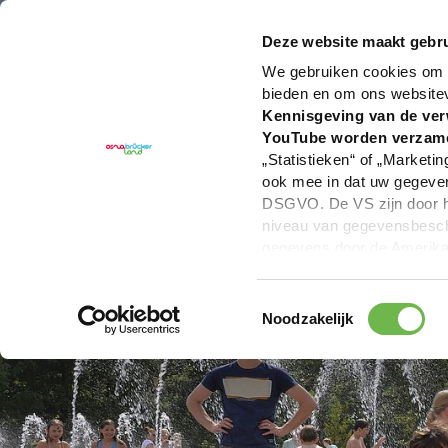
U bent hier:
Hartelijk welkom in het Osnabrücker La
Deze website maakt gebru
We gebruiken cookies om c
bieden en om ons website
Kennisgeving van de ver
YouTube worden verzam
„Statistieken“ of „Marketin
ook mee in dat uw gegevens
DSGVO. De VS zijn door he
niveau van gegevensbesche
gegevens door de Amerikaa
mogelijk ook zonder enig r
keuzevakken (voorkeuren, 
Toestemmingsselectie
overdracht niet plaatsvind
Noodzakelijk
We geven u hier graag mee