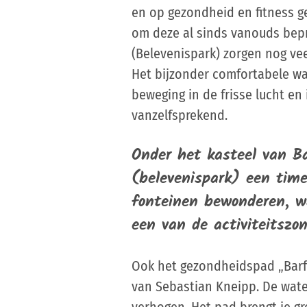
en op gezondheid en fitness g
om deze al sinds vanouds bepr
(Belevenispark) zorgen nog ve
Het bijzonder comfortabele wa
beweging in de frisse lucht en
vanzelfsprekend.
Onder het kasteel van Ba
(belevenispark) een time
fonteinen bewonderen, w
een van de activiteitszo
Ook het gezondheidspad „Barfu
van Sebastian Kneipp. De wate
verhogen. Het pad brengt je g