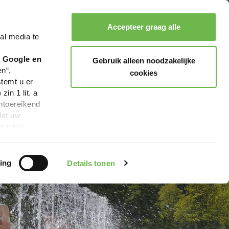
Kneipp
Accepteer graag alle
al media te
Zoeken
Boeken
Menu
r Google en
Gebruik alleen noodzakelijke
en“,
cookies
stemt u er
in 1 lit. a
ntoereikend
dat uw
leinden,
geen van de
 beschreven
ing
Details tonen