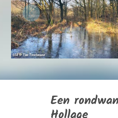
CC0 © Tim Trentmann
Een rondwand
Hollage