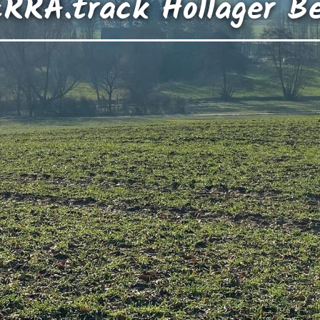
RRA.track Hollager B