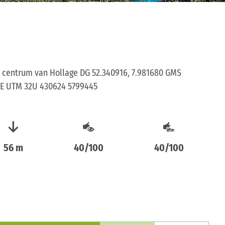
t centrum van Hollage DG 52.340916, 7.981680 GMS
0"E UTM 32U 430624 5799445
56 m
40/100
40/100