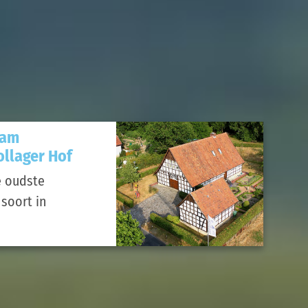
 am
llager Hof
e oudste
 soort in