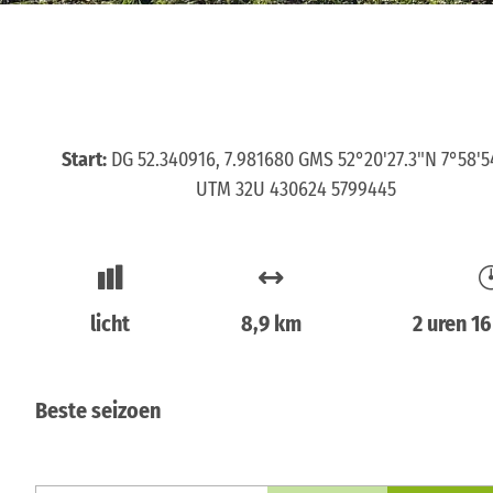
Start:
DG 52.340916, 7.981680 GMS 52°20'27.3"N 7°58'5
UTM 32U 430624 5799445
licht
8,9 km
2 uren 1
Beste seizoen