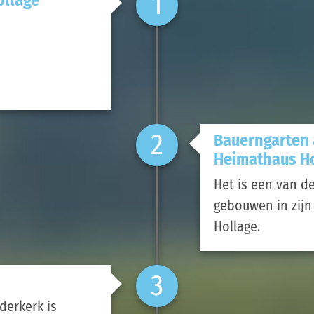
1
2
Bauerngarten
Heimathaus Ho
Het is een van d
gebouwen in zijn
Hollage.
3
derkerk is