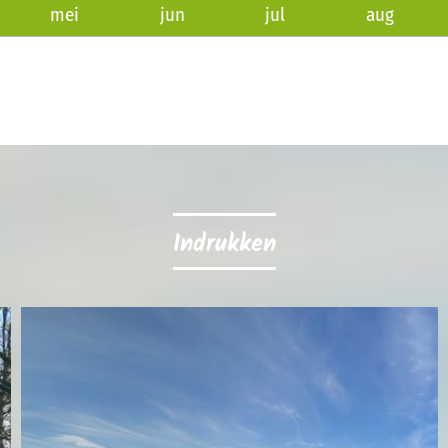
mei
jun
jul
aug
Indrukken