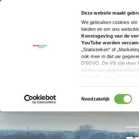
U bent hier:
Hartelijk welkom in het Osnabrücker La
Deze website maakt gebru
We gebruiken cookies om c
bieden en om ons website
Kennisgeving van de ver
YouTube worden verzam
„Statistieken“ of „Marketin
ook mee in dat uw gegevens
DSGVO. De VS zijn door he
niveau van gegevensbesche
gegevens door de Amerikaa
mogelijk ook zonder enig r
keuzevakken (voorkeuren, 
Toestemmingsselectie
overdracht niet plaatsvind
Noodzakelijk
We geven u hier graag mee