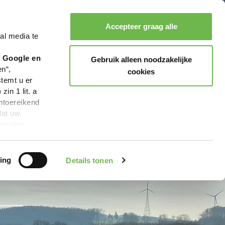
Accepteer graag alle
al media te
Zoeken
Boeken
Menu
r Google en
Gebruik alleen noodzakelijke
en“,
cookies
stemt u er
in 1 lit. a
ntoereikend
dat uw
leinden,
geen van de
 beschreven
ing
Details tonen