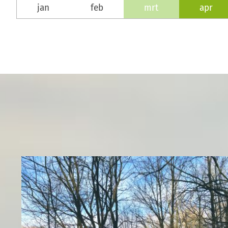
jan
feb
mrt
apr