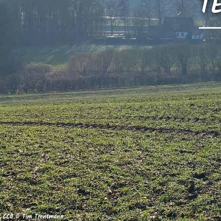
TE
CC0 © Tim Trentmann