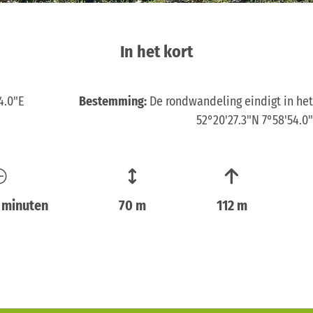
In het kort
4.0"E
Bestemming:
De rondwandeling eindigt in he
52°20'27.3"N 7°58'54.
6 minuten
70 m
112 m