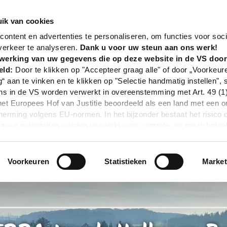
nd
Tour
TERRA.track Hollager Berg
ik van cookies
ontent en advertenties te personaliseren, om functies voor soci
verkeer te analyseren.
Dank u voor uw steun aan ons werk!
werking van uw gegevens die op deze website in de VS doo
eld:
Door te klikken op "Accepteer graag alle" of door „Voorkeur
g“ aan te vinken en te klikken op "Selectie handmatig instellen", 
 in de VS worden verwerkt in overeenstemming met Art. 49 (1) z
t Europees Hof van Justitie beoordeeld als een land met een o
rming volgens EU-normen. In het bijzonder bestaat het risico 
nse autoriteiten worden verwerkt voor controle- en toezichtdoe
echtsmiddel. Indien u op "Selectie handmatig instellen" klikt en 
statistieken of marketing) hebt geselecteerd, zal de hierboven
en. Voor meer informatie, zie onze privacyverklaring.
Voorkeuren
Statistieken
Market
r gedetailleerde informatie:
Privacybeleid
|
Impressum