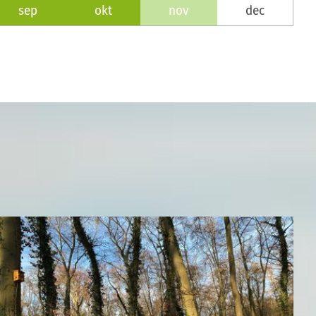
sep
okt
nov
dec