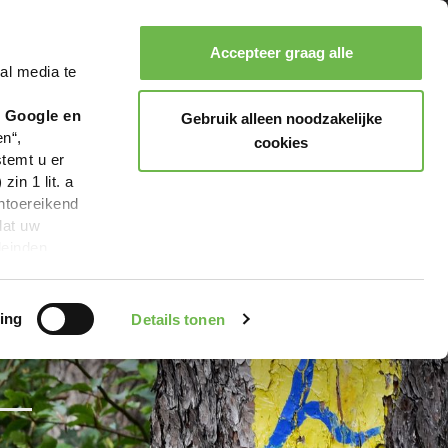
Accepteer graag alle
al media te
Zoeken
Boeken
Menu
r Google en
Gebruik alleen noodzakelijke
en“,
cookies
stemt u er
in 1 lit. a
ntoereikend
dat uw
leinden,
geen van de
 beschreven
ing
Details tonen