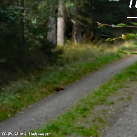
T
CC-BY-SA © J. Lindenmeyer