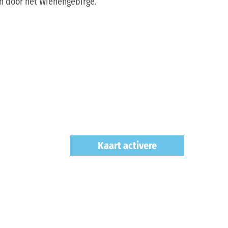
en door het Wiehengebirge.
Kaart activere