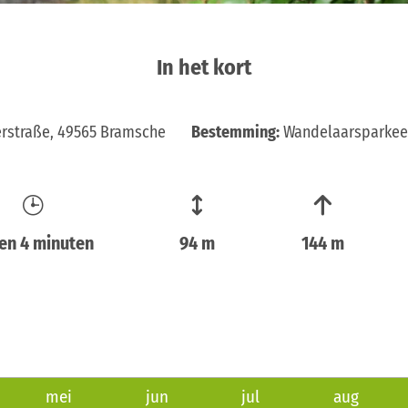
In het kort
rstraße, 49565 Bramsche
Bestemming:
Wandelaarsparkeer
ren 4 minuten
94 m
144 m
mei
jun
jul
aug