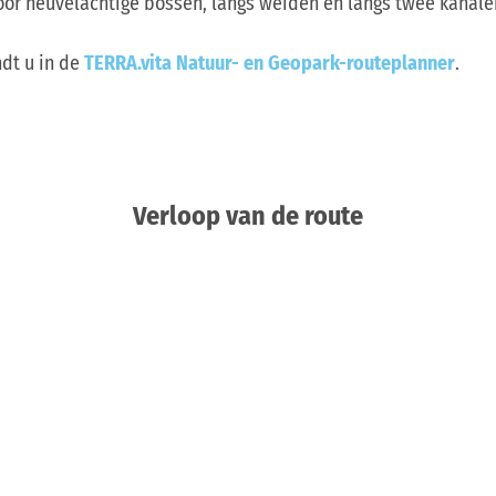
door heuvelachtige bossen, langs weiden en langs twee kanal
ndt u in de
TERRA.vita Natuur- en Geopark-routeplanner
.
Verloop van de route