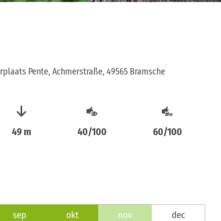
plaats Pente, Achmerstraße, 49565 Bramsche
49 m
40/100
60/100
sep
okt
nov
dec