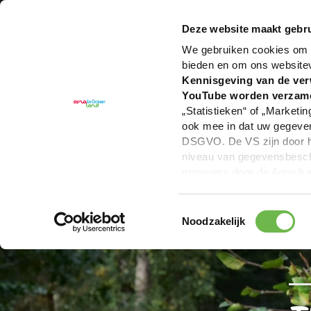
U bent hier:
Hartelijk welkom in het Osnabrücker La
Deze website maakt gebru
We gebruiken cookies om c
bieden en om ons website
Kennisgeving van de ver
YouTube worden verzam
„Statistieken“ of „Marketin
ook mee in dat uw gegevens
DSGVO. De VS zijn door he
niveau van gegevensbesche
gegevens door de Amerikaa
mogelijk ook zonder enig r
keuzevakken (voorkeuren, 
Toestemmingsselectie
overdracht niet plaatsvind
Noodzakelijk
We geven u hier graag mee