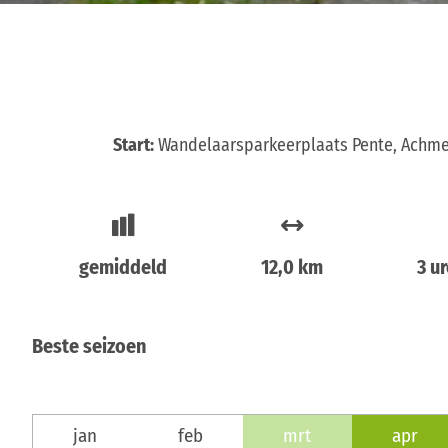
Start:
Wandelaarsparkeerplaats Pente, Achme
gemiddeld
12,0 km
3 u
Beste seizoen
jan
feb
mrt
apr