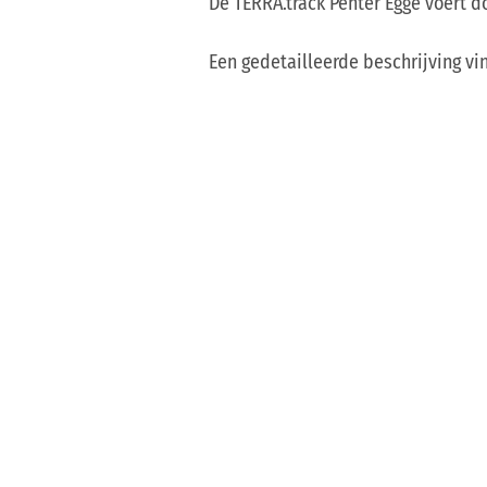
De TERRA.track Penter Egge voert 
Een gedetailleerde beschrijving vi