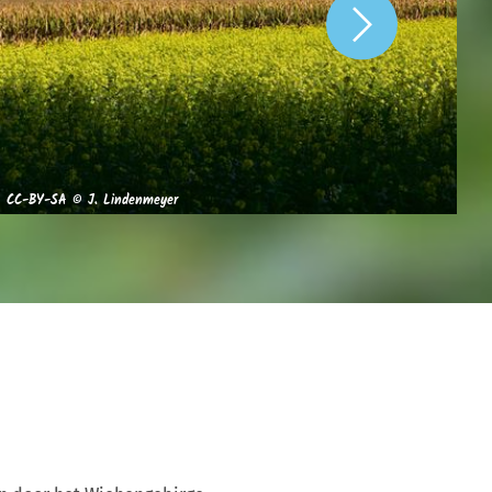
CC-BY-SA © J. Lindenmeyer
CC