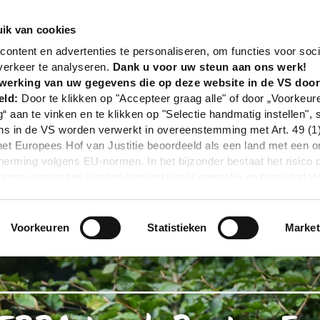
nd
Tour
TERRA.track Penter Egge
ik van cookies
ontent en advertenties te personaliseren, om functies voor soci
verkeer te analyseren.
Dank u voor uw steun aan ons werk!
werking van uw gegevens die op deze website in de VS doo
eld:
Door te klikken op "Accepteer graag alle" of door „Voorkeur
g“ aan te vinken en te klikken op "Selectie handmatig instellen", 
 in de VS worden verwerkt in overeenstemming met Art. 49 (1) z
t Europees Hof van Justitie beoordeeld als een land met een o
rming volgens EU-normen. In het bijzonder bestaat het risico 
nse autoriteiten worden verwerkt voor controle- en toezichtdoe
echtsmiddel. Indien u op "Selectie handmatig instellen" klikt en 
statistieken of marketing) hebt geselecteerd, zal de hierboven
en. Voor meer informatie, zie onze privacyverklaring.
Voorkeuren
Statistieken
Market
r gedetailleerde informatie:
Privacybeleid
|
Impressum