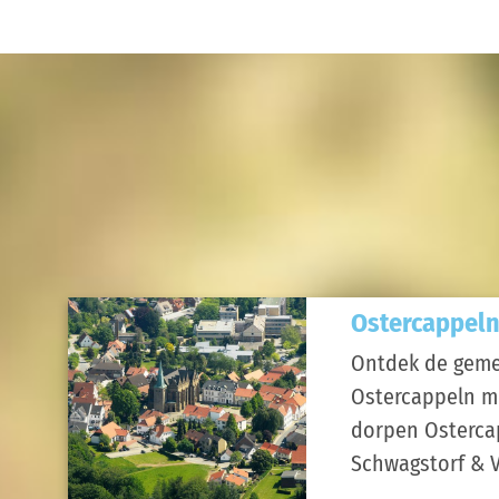
Ostercappel
Ontdek de gem
Ostercappeln m
dorpen Osterca
Schwagstorf & 