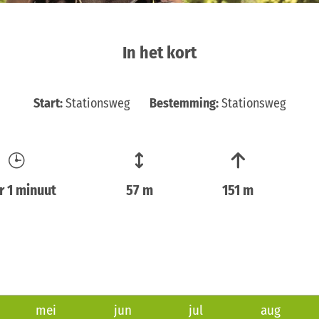
In het kort
Start:
Stationsweg
Bestemming:
Stationsweg
r 1 minuut
57 m
151 m
mei
jun
jul
aug