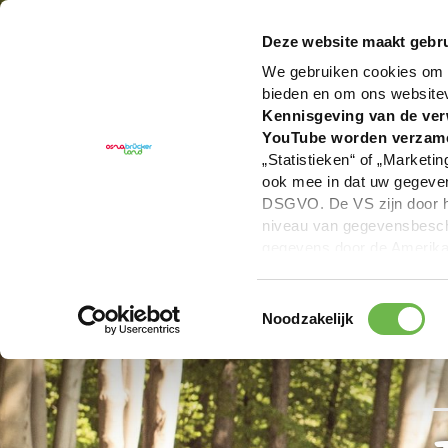
U bent hier:
Hartelijk welkom in het Osnabrücker La
Deze website maakt gebru
We gebruiken cookies om c
bieden en om ons website
Kennisgeving van de ver
YouTube worden verzam
„Statistieken“ of „Marketin
ook mee in dat uw gegevens
DSGVO. De VS zijn door he
niveau van gegevensbesche
gegevens door de Amerikaa
mogelijk ook zonder enig r
keuzevakken (voorkeuren, 
Toestemmingsselectie
overdracht niet plaatsvind
Noodzakelijk
We geven u hier graag mee