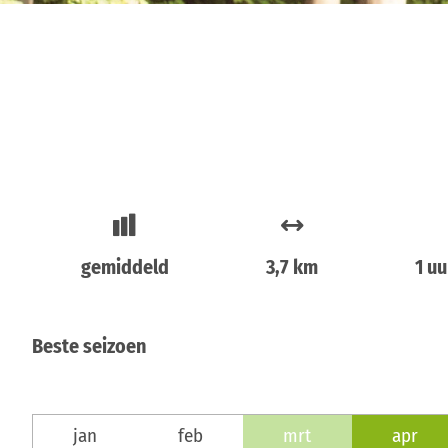
gemiddeld
3,7 km
1 uu
Beste seizoen
jan
feb
mrt
apr