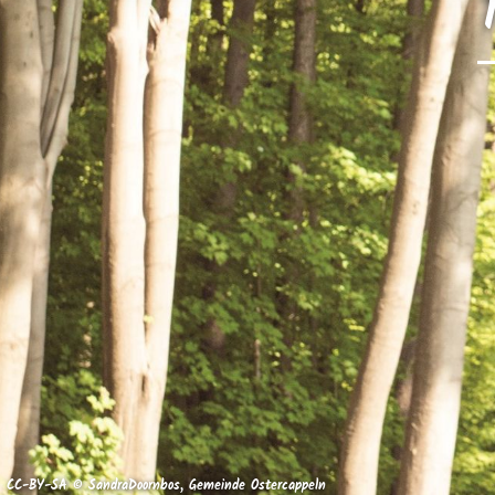
CC-BY-SA © SandraDoornbos, Gemeinde Ostercappeln