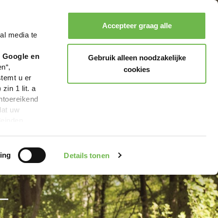
Accepteer graag alle
al media te
Zoeken
Boeken
Menu
r Google en
Gebruik alleen noodzakelijke
en“,
cookies
stemt u er
in 1 lit. a
ntoereikend
dat uw
leinden,
geen van de
 beschreven
ing
Details tonen