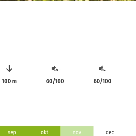
100 m
60/100
60/100
sep
okt
nov
dec