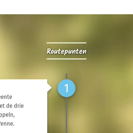
Routepunten
1
n
eente
et de drie
ppeln,
Venne.