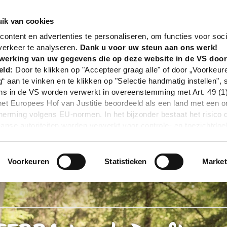
nd
Tour
TERRA.track Dorftraum
ik van cookies
ontent en advertenties te personaliseren, om functies voor soci
verkeer te analyseren.
Dank u voor uw steun aan ons werk!
werking van uw gegevens die op deze website in de VS doo
eld:
Door te klikken op "Accepteer graag alle" of door „Voorkeur
g“ aan te vinken en te klikken op "Selectie handmatig instellen", 
 in de VS worden verwerkt in overeenstemming met Art. 49 (1) z
t Europees Hof van Justitie beoordeeld als een land met een o
rming volgens EU-normen. In het bijzonder bestaat het risico 
nse autoriteiten worden verwerkt voor controle- en toezichtdoe
echtsmiddel. Indien u op "Selectie handmatig instellen" klikt en 
statistieken of marketing) hebt geselecteerd, zal de hierboven
en. Voor meer informatie, zie onze privacyverklaring.
Voorkeuren
Statistieken
Market
r gedetailleerde informatie:
Privacybeleid
|
Impressum