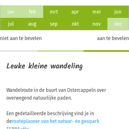
jan
feb
mrt
apr
mei
jun
jul
aug
sep
okt
nov
dec
niet aan te bevelen
aan te bevelen
Leuke kleine wandeling
Wandelroute in de buurt van Ostercappeln over
overwegend natuurlijke paden.
Een gedetailleerde beschrijving vind je in
de
routeplanner van het natuur- en geopark