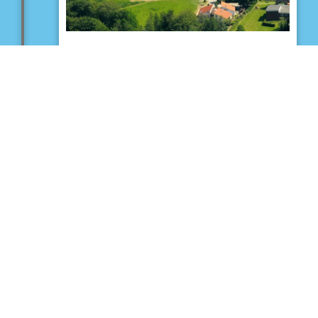
Ostercappeln
Ontdek de gemeente Ostercappeln met
de drie dorpen Ostercappeln,
Schwagstorf & Venne.
Verloop van de route