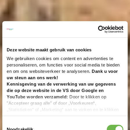
Deze website maakt gebruik van cookies
We gebruiken cookies om content en advertenties te
personaliseren, om functies voor social media te bieden
en om ons websiteverkeer te analyseren.
Dank u voor
uw steun aan ons werk!
Kennisgeving van de verwerking van uw gegevens
die op deze website in de VS door Google en
YouTube worden verzameld:
Door te klikken op
"Accepteer graag alle" of door „Voorkeuren“,
„Statistieken“ of „Marketing“ aan te vinken en te klikken
op "Selectie handmatig instellen", stemt u er ook mee in
dat uw gegevens in de VS worden verwerkt in
Toestemmingsselectie
overeenstemming met Art. 49 (1) zin 1 lit. a DSGVO. De
Noodzakelijk