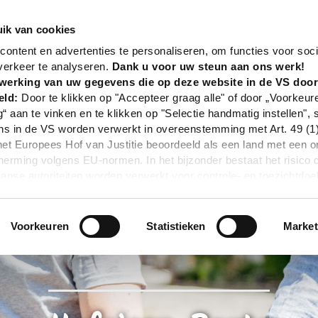
nd
Tour
Hufeisen-Route
ik van cookies
ontent en advertenties te personaliseren, om functies voor soci
verkeer te analyseren.
Dank u voor uw steun aan ons werk!
werking van uw gegevens die op deze website in de VS doo
eld:
Door te klikken op "Accepteer graag alle" of door „Voorkeur
g“ aan te vinken en te klikken op "Selectie handmatig instellen", 
 in de VS worden verwerkt in overeenstemming met Art. 49 (1) z
t Europees Hof van Justitie beoordeeld als een land met een o
rming volgens EU-normen. In het bijzonder bestaat het risico 
nse autoriteiten worden verwerkt voor controle- en toezichtdoe
echtsmiddel. Indien u op "Selectie handmatig instellen" klikt en 
statistieken of marketing) hebt geselecteerd, zal de hierboven
en. Voor meer informatie, zie onze privacyverklaring.
Voorkeuren
Statistieken
Market
r gedetailleerde informatie:
Privacybeleid
|
Impressum