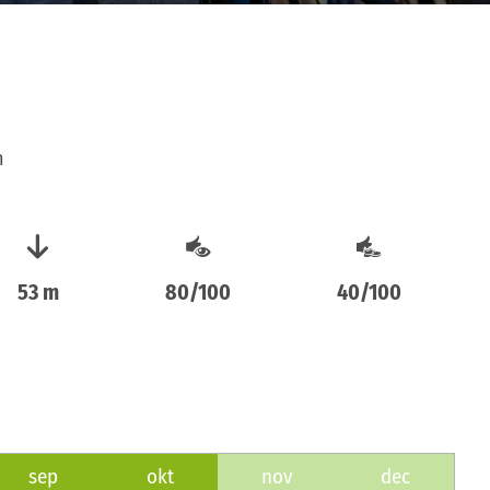
n
53 m
80/100
40/100
sep
okt
nov
dec