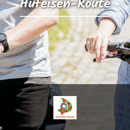
Hufeisen-Route
eg