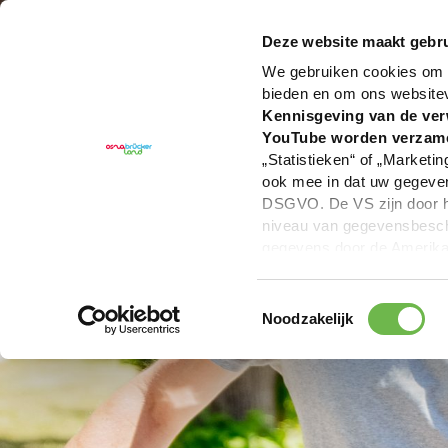
U bent hier:
Hartelijk welkom in het Osnabrücker La
Deze website maakt gebru
We gebruiken cookies om c
bieden en om ons website
Kennisgeving van de ver
YouTube worden verzam
„Statistieken“ of „Marketin
ook mee in dat uw gegevens
DSGVO. De VS zijn door he
niveau van gegevensbesche
gegevens door de Amerikaa
mogelijk ook zonder enig r
keuzevakken (voorkeuren, 
Toestemmingsselectie
overdracht niet plaatsvind
Noodzakelijk
We geven u hier graag mee