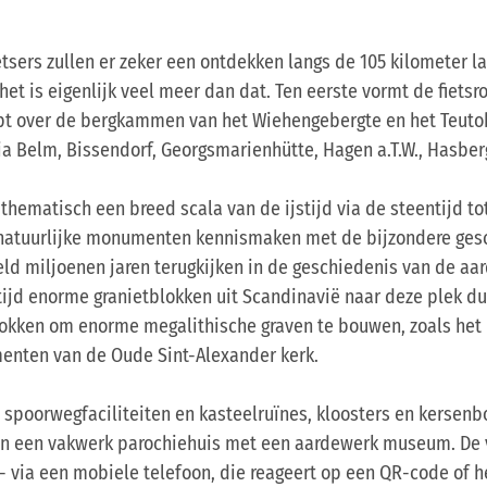
etsers zullen er zeker een ontdekken langs de 105 kilometer l
t is eigenlijk veel meer dan dat. Ten eerste vormt de fietsro
opt over de bergkammen van het Wiehengebergte en het Teut
ia Belm, Bissendorf, Georgsmarienhütte, Hagen a.T.W., Hasbe
thematisch een breed scala van de ijstijd via de steentijd tot
 natuurlijke monumenten kennismaken met de bijzondere gesch
ld miljoenen jaren terugkijken in de geschiedenis van de aar
jstijd enorme granietblokken uit Scandinavië naar deze plek d
lokken om enorme megalithische graven te bouwen, zoals het 
menten van de Oude Sint-Alexander kerk.
e spoorwegfaciliteiten en kasteelruïnes, kloosters en kersen
n een vakwerk parochiehuis met een aardewerk museum. De v
- via een mobiele telefoon, die reageert op een QR-code of 