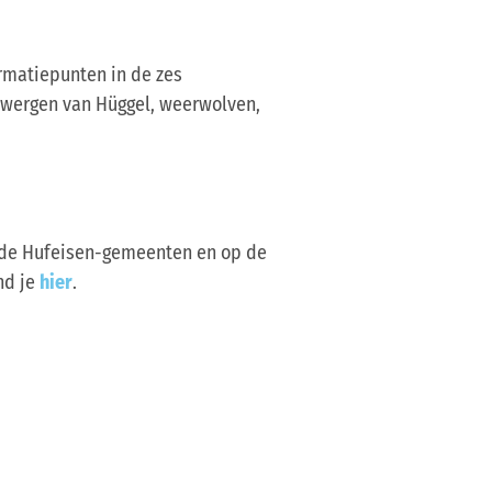
rmatiepunten in de zes
dwergen van Hüggel, weerwolven,
n de Hufeisen-gemeenten en op de
nd je
hier
.