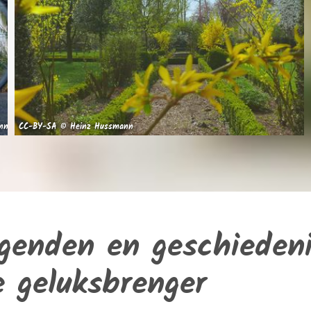
nn
CC-BY-SA © Heinz Hussmann
egenden en geschieden
 geluksbrenger