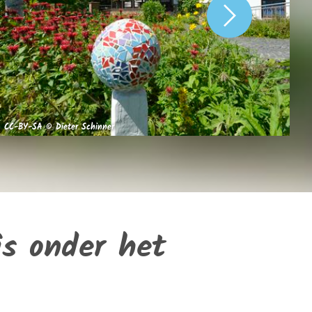
CC
CC-BY-SA © Dieter Schinner
St
is onder het