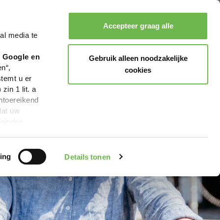
Accepteer graag alle
al media te
Zoeken
Boeken
Menu
r Google en
Gebruik alleen noodzakelijke
en“,
cookies
stemt u er
in 1 lit. a
ntoereikend
dat uw
leinden,
geen van de
 beschreven
ing
Details tonen