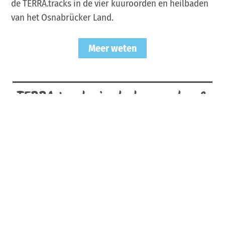
de TERRA.tracks in de vier kuuroorden en heilbaden
van het Osnabrücker Land.
Meer weten
TERRA.tracks in de kuuroorden &
heilbaden in het Osnabrücker
Land
Onderweg, waar de natuur op haar mooist is
Meer informatie
Fullscreen
Zoeken