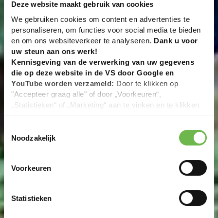
Deze website maakt gebruik van cookies
We gebruiken cookies om content en advertenties te
personaliseren, om functies voor social media te bieden
en om ons websiteverkeer te analyseren.
Dank u voor
uw steun aan ons werk!
Kennisgeving van de verwerking van uw gegevens
die op deze website in de VS door Google en
YouTube worden verzameld:
Door te klikken op
"Accepteer graag alle" of door „Voorkeuren“,
„Statistieken“ of „Marketing“ aan te vinken en te klikken
op "Selectie handmatig instellen", stemt u er ook mee in
dat uw gegevens in de VS worden verwerkt in
Toestemmingsselectie
overeenstemming met Art. 49 (1) zin 1 lit. a DSGVO. De
Noodzakelijk
VS zijn door het Europees Hof van Justitie beoordeeld
als een land met een ontoereikend niveau van
Voorkeuren
gegevensbescherming volgens EU-normen. In het
bijzonder bestaat het risico dat uw gegevens door de
Amerikaanse autoriteiten worden verwerkt voor controle-
Statistieken
en toezichtdoeleinden, mogelijk ook zonder enig
rechtsmiddel. Indien u op "Selectie handmatig instellen"