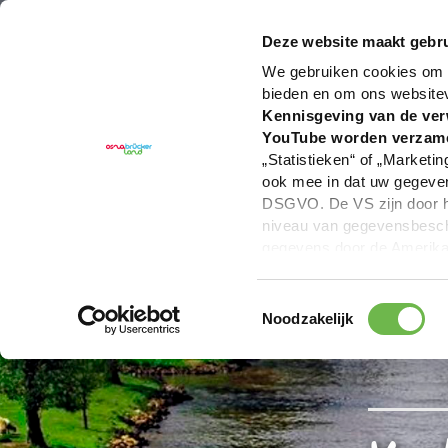
U bent hier:
Hartelijk welkom in het Osnabrücker La
Deze website maakt gebru
We gebruiken cookies om c
bieden en om ons website
Kennisgeving van de ver
YouTube worden verzam
„Statistieken“ of „Marketin
ook mee in dat uw gegevens
DSGVO. De VS zijn door he
niveau van gegevensbesche
gegevens door de Amerikaa
mogelijk ook zonder enig r
keuzevakken (voorkeuren, 
Toestemmingsselectie
overdracht niet plaatsvind
Noodzakelijk
We geven u hier graag mee