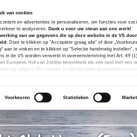
nd
Poi
Yacht Club Lingen (Ems) e.V.
ik van cookies
ontent en advertenties te personaliseren, om functies voor soci
verkeer te analyseren.
Dank u voor uw steun aan ons werk!
werking van uw gegevens die op deze website in de VS doo
eld:
Door te klikken op "Accepteer graag alle" of door „Voorkeur
g“ aan te vinken en te klikken op "Selectie handmatig instellen", 
 in de VS worden verwerkt in overeenstemming met Art. 49 (1) z
t Europees Hof van Justitie beoordeeld als een land met een o
rming volgens EU-normen. In het bijzonder bestaat het risico 
nse autoriteiten worden verwerkt voor controle- en toezichtdoe
echtsmiddel. Indien u op "Selectie handmatig instellen" klikt en 
statistieken of marketing) hebt geselecteerd, zal de hierboven
en. Voor meer informatie, zie onze privacyverklaring.
Voorkeuren
Statistieken
Market
r gedetailleerde informatie:
Privacybeleid
|
Impressum