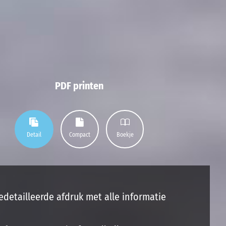
PDF printen
Detail
Compact
Boekje
edetailleerde afdruk met alle informatie