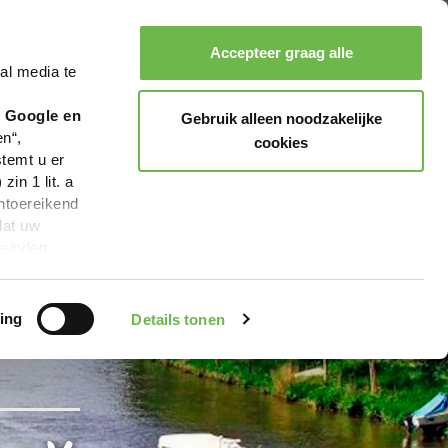
Accepteer graag alle
al media te
Zoeken
Boeken
Menu
r Google en
Gebruik alleen noodzakelijke
en“,
cookies
stemt u er
in 1 lit. a
ntoereikend
dat uw
leinden,
geen van de
 beschreven
ing
Details tonen