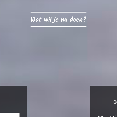
Wat wil je nu doen?
G