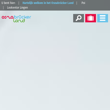
U bent hier:
Hartelijk welkom in het Osnabrücker Land
Poi
Lookentor Lingen