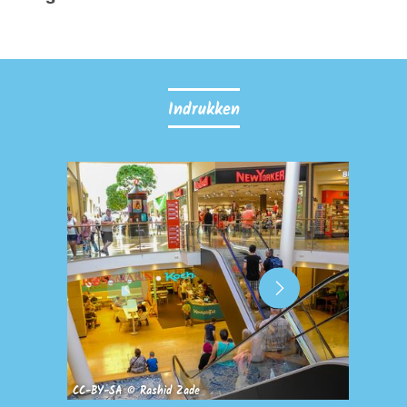
Indrukken
CC-BY-SA © Rashid Zade
© Looken