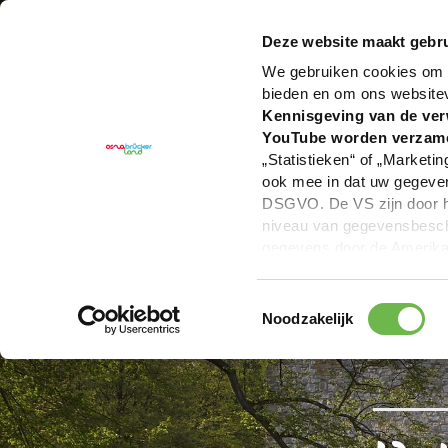
U bent hier:
Hartelijk welkom in het Osnabrücker La
Deze website maakt gebru
We gebruiken cookies om c
bieden en om ons website
Kennisgeving van de ver
YouTube worden verzam
„Statistieken“ of „Marketin
ook mee in dat uw gegevens
DSGVO. De VS zijn door he
niveau van gegevensbesche
gegevens door de Amerikaa
mogelijk ook zonder enig r
keuzevakken (voorkeuren, 
Toestemmingsselectie
overdracht niet plaatsvind
Noodzakelijk
We geven u hier graag mee