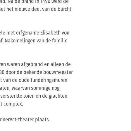
eid. Na de brand in 1490 werd de
et het nieuwe deel van de burcht
hele met erfgename Elisabeth von
af. Nakomelingen van de familie
en waren afgebrand en alleen de
1530 door de bekende bouwmeester
akt van de oude funderingsmuren
etgaten, waarvan sommige nog
versterkte toren en de grachten
it complex.
nnerAct-theater plaats.