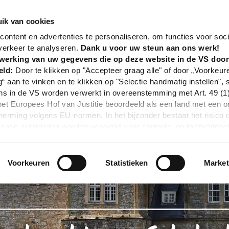
nd
Poi
Waterburcht van Schelenburg
ik van cookies
ontent en advertenties te personaliseren, om functies voor soci
verkeer te analyseren.
Dank u voor uw steun aan ons werk!
werking van uw gegevens die op deze website in de VS doo
eld:
Door te klikken op "Accepteer graag alle" of door „Voorkeur
g“ aan te vinken en te klikken op "Selectie handmatig instellen", 
 in de VS worden verwerkt in overeenstemming met Art. 49 (1) z
t Europees Hof van Justitie beoordeeld als een land met een o
rming volgens EU-normen. In het bijzonder bestaat het risico 
nse autoriteiten worden verwerkt voor controle- en toezichtdoe
echtsmiddel. Indien u op "Selectie handmatig instellen" klikt en 
statistieken of marketing) hebt geselecteerd, zal de hierboven
en. Voor meer informatie, zie onze privacyverklaring.
Voorkeuren
Statistieken
Market
r gedetailleerde informatie:
Privacybeleid
|
Impressum