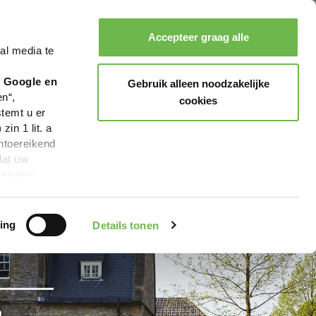
Accepteer graag alle
al media te
Zoeken
Boeken
Menu
r Google en
Gebruik alleen noodzakelijke
en“,
cookies
stemt u er
in 1 lit. a
ntoereikend
dat uw
leinden,
geen van de
 beschreven
ing
Details tonen