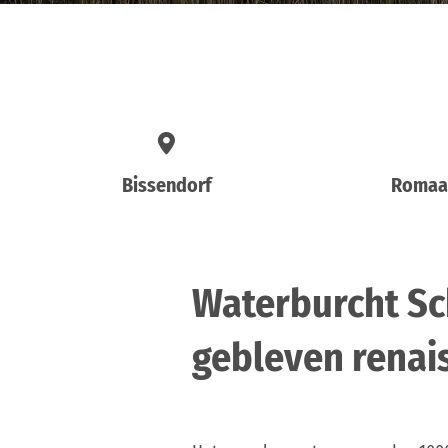
Bissendorf
Romaan
Waterburcht Sc
gebleven renai