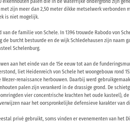
 eikenhouten palen die in de waterrijke ondergrond zijn geh
n met zijn meer dan 2,50 meter dikke metselwerk verbonden m
k is niet mogelijk.
id van de familie von Schele. In 1396 trouwde Rabodo von Sc
ang de burcht bestuurde en de wijk Schledehausen zijn naam g
steel Schelenburg.
wen aan het einde van de 15e eeuw tot aan de funderingsmur
rstond, liet Heidenreich von Schele het woongebouw rond 
oege Wezer-renaissance herbouwen. Daarbij werd gebruikgema
enhouten palen zijn verankerd in de drassige grond. De schi
omringden vier concentrische krachten het oude kasteel), de 
verwijzen naar het oorspronkelijke defensieve karakter van d
estal privé gebruikt, soms vinden er evenementen van het Di