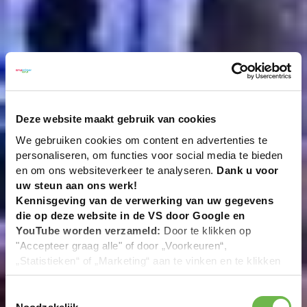
Deze website maakt gebruik van cookies
We gebruiken cookies om content en advertenties te
personaliseren, om functies voor social media te bieden
en om ons websiteverkeer te analyseren.
Dank u voor
uw steun aan ons werk!
Kennisgeving van de verwerking van uw gegevens
die op deze website in de VS door Google en
YouTube worden verzameld:
Door te klikken op
"Accepteer graag alle" of door „Voorkeuren“,
„Statistieken“ of „Marketing“ aan te vinken en te klikken
op "Selectie handmatig instellen", stemt u er ook mee in
dat uw gegevens in de VS worden verwerkt in
Toestemmingsselectie
overeenstemming met Art. 49 (1) zin 1 lit. a DSGVO. De