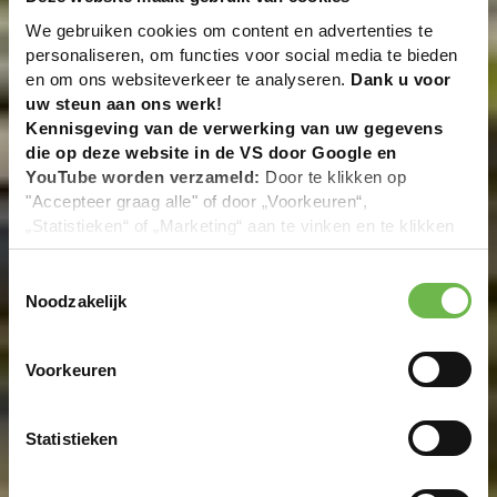
We gebruiken cookies om content en advertenties te
personaliseren, om functies voor social media te bieden
en om ons websiteverkeer te analyseren.
Dank u voor
uw steun aan ons werk!
Kennisgeving van de verwerking van uw gegevens
die op deze website in de VS door Google en
YouTube worden verzameld:
Door te klikken op
"Accepteer graag alle" of door „Voorkeuren“,
„Statistieken“ of „Marketing“ aan te vinken en te klikken
op "Selectie handmatig instellen", stemt u er ook mee in
dat uw gegevens in de VS worden verwerkt in
Toestemmingsselectie
overeenstemming met Art. 49 (1) zin 1 lit. a DSGVO. De
Noodzakelijk
VS zijn door het Europees Hof van Justitie beoordeeld
als een land met een ontoereikend niveau van
Voorkeuren
gegevensbescherming volgens EU-normen. In het
bijzonder bestaat het risico dat uw gegevens door de
Amerikaanse autoriteiten worden verwerkt voor controle-
Statistieken
en toezichtdoeleinden, mogelijk ook zonder enig
rechtsmiddel. Indien u op "Selectie handmatig instellen"
klikt en geen van de keuzevakken (voorkeuren,