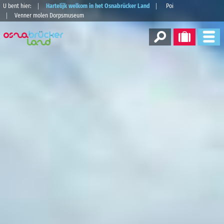
U bent hier:
Hartelijk welkom in het Osnabrücker Land
Poi
Venner molen Dorpsmuseum