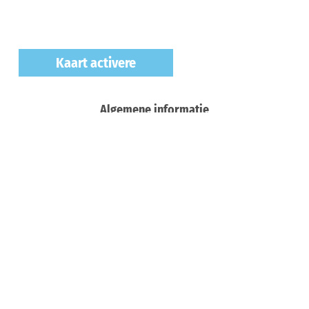
Kaart activere
Algemene informatie
Vreemde talen
Betalingsmogelijkheden
Openingstijden
Prijsinformatie