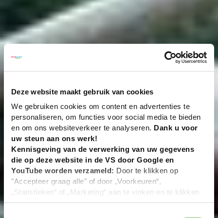
Deze website maakt gebruik van cookies
We gebruiken cookies om content en advertenties te
personaliseren, om functies voor social media te bieden
en om ons websiteverkeer te analyseren.
Dank u voor
uw steun aan ons werk!
Kennisgeving van de verwerking van uw gegevens
die op deze website in de VS door Google en
YouTube worden verzameld:
Door te klikken op
"Accepteer graag alle" of door „Voorkeuren“,
„Statistieken“ of „Marketing“ aan te vinken en te klikken
op "Selectie handmatig instellen", stemt u er ook mee in
dat uw gegevens in de VS worden verwerkt in
Toestemmingsselectie