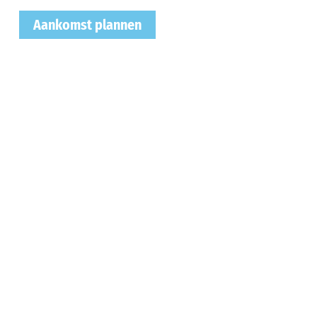
Aankomst plannen
Kaart activere