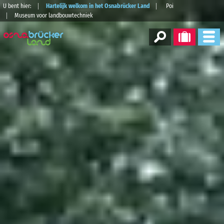
U bent hier:
Hartelijk welkom in het Osnabrücker Land
Poi
Museum voor landbouwtechniek