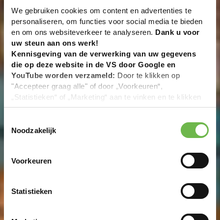
We gebruiken cookies om content en advertenties te
personaliseren, om functies voor social media te bieden
en om ons websiteverkeer te analyseren.
Dank u voor
uw steun aan ons werk!
Kennisgeving van de verwerking van uw gegevens
die op deze website in de VS door Google en
YouTube worden verzameld:
Door te klikken op
"Accepteer graag alle" of door „Voorkeuren“,
„Statistieken“ of „Marketing“ aan te vinken en te klikken
op "Selectie handmatig instellen", stemt u er ook mee in
dat uw gegevens in de VS worden verwerkt in
Toestemmingsselectie
overeenstemming met Art. 49 (1) zin 1 lit. a DSGVO. De
Noodzakelijk
VS zijn door het Europees Hof van Justitie beoordeeld
als een land met een ontoereikend niveau van
Voorkeuren
gegevensbescherming volgens EU-normen. In het
bijzonder bestaat het risico dat uw gegevens door de
Amerikaanse autoriteiten worden verwerkt voor controle-
Statistieken
en toezichtdoeleinden, mogelijk ook zonder enig
rechtsmiddel. Indien u op "Selectie handmatig instellen"
klikt en geen van de keuzevakken (voorkeuren,