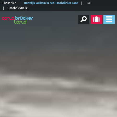
U bent hier:
Hartelijk welkom in het Osnabrücker Land
Poi
OsnabrückHalle