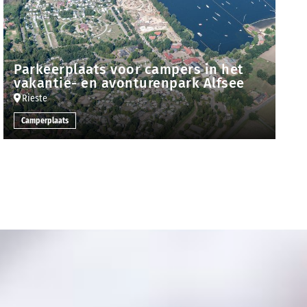
Parkeerplaats voor campers in het
vakantie- en avonturenpark Alfsee
Rieste
Camperplaats