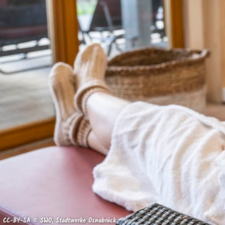
CC-BY-SA © SWO, Stadtwerke Osnabrück