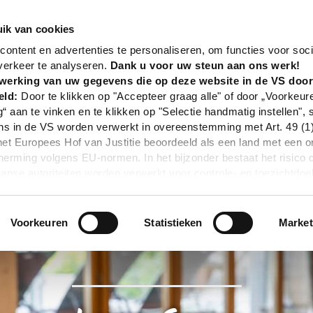
nd
Poi
Loma Sauna
ik van cookies
ontent en advertenties te personaliseren, om functies voor soci
verkeer te analyseren.
Dank u voor uw steun aan ons werk!
werking van uw gegevens die op deze website in de VS doo
eld:
Door te klikken op "Accepteer graag alle" of door „Voorkeur
g“ aan te vinken en te klikken op "Selectie handmatig instellen", 
 in de VS worden verwerkt in overeenstemming met Art. 49 (1) z
t Europees Hof van Justitie beoordeeld als een land met een o
rming volgens EU-normen. In het bijzonder bestaat het risico 
nse autoriteiten worden verwerkt voor controle- en toezichtdoe
echtsmiddel. Indien u op "Selectie handmatig instellen" klikt en 
statistieken of marketing) hebt geselecteerd, zal de hierboven
en. Voor meer informatie, zie onze privacyverklaring.
Voorkeuren
Statistieken
Market
r gedetailleerde informatie:
Privacybeleid
|
Impressum