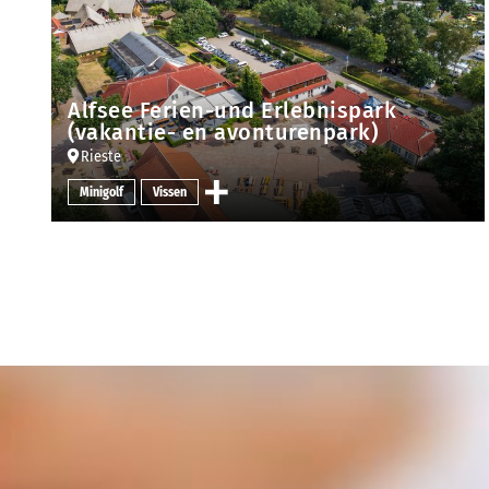
Alfsee Ferien-und Erlebnispark
(vakantie- en avonturenpark)
Rieste
Minigolf
Vissen