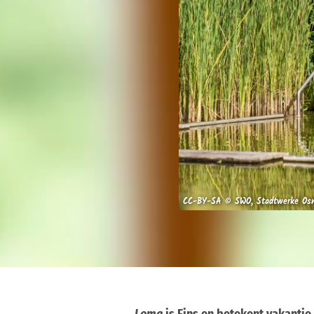
CC-BY-SA © SWO, Stadtwerke Os
Loma
is Fins en betekent vakantie.