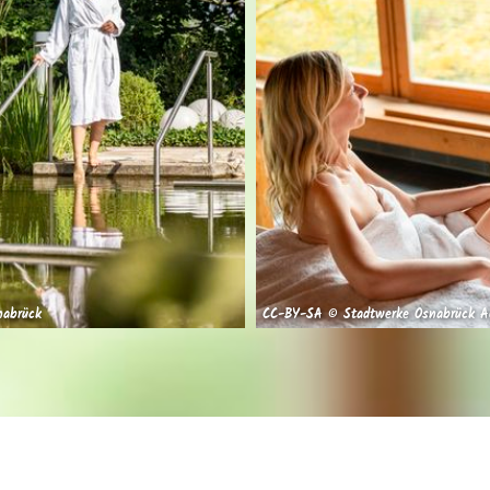
nabrück
CC-BY-SA © Stadtwerke Osnabrück A