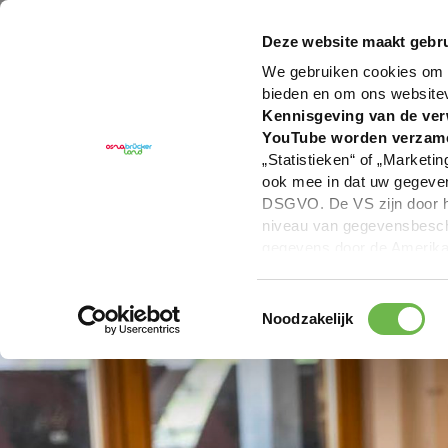
U bent hier:
Hartelijk welkom in het Osnabrücker La
Deze website maakt gebru
We gebruiken cookies om c
bieden en om ons website
Kennisgeving van de ver
YouTube worden verzam
„Statistieken“ of „Marketin
ook mee in dat uw gegevens
DSGVO. De VS zijn door he
niveau van gegevensbesche
gegevens door de Amerikaa
mogelijk ook zonder enig r
keuzevakken (voorkeuren, 
Toestemmingsselectie
overdracht niet plaatsvind
Noodzakelijk
We geven u hier graag mee