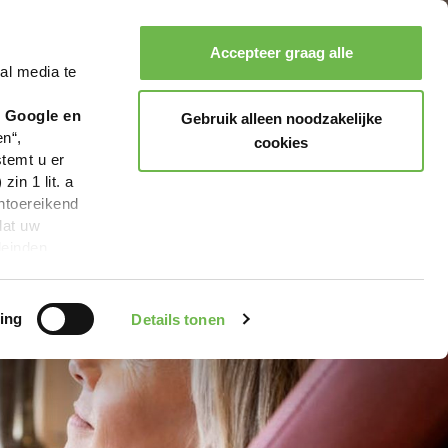
Accepteer graag alle
al media te
Zoeken
Boeken
Menu
r Google en
Gebruik alleen noodzakelijke
en“,
cookies
stemt u er
in 1 lit. a
ntoereikend
dat uw
leinden,
geen van de
 beschreven
ing
Details tonen