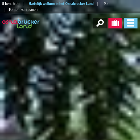
U bent hier:
Hartelijk welkom in het Osnabrücker Land
Poi
Fontein van tranen