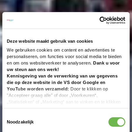
Deze website maakt gebruik van cookies
We gebruiken cookies om content en advertenties te
personaliseren, om functies voor social media te bieden
en om ons websiteverkeer te analyseren.
Dank u voor
uw steun aan ons werk!
Kennisgeving van de verwerking van uw gegevens
die op deze website in de VS door Google en
YouTube worden verzameld:
Door te klikken op
"Accepteer graag alle" of door „Voorkeuren“,
„Statistieken“ of „Marketing“ aan te vinken en te klikken
op "Selectie handmatig instellen", stemt u er ook mee in
dat uw gegevens in de VS worden verwerkt in
Toestemmingsselectie
overeenstemming met Art. 49 (1) zin 1 lit. a DSGVO. De
Noodzakelijk
VS zijn door het Europees Hof van Justitie beoordeeld