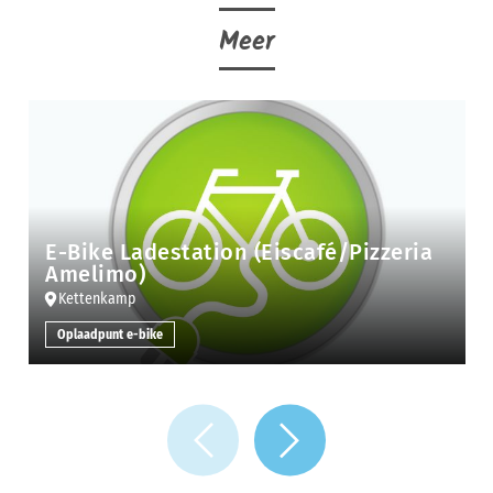
Meer
E-Bike Ladestation (Eiscafé/Pizzeria
Amelimo)
Kettenkamp
Oplaadpunt e-bike