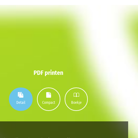
PDF printen
Detail
Compact
Boekje