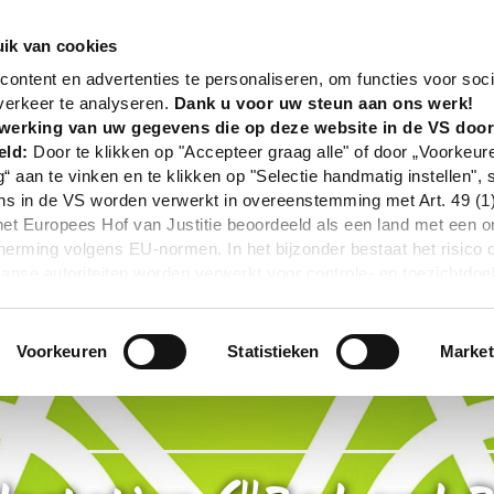
nd
Poi
E-Bike Ladestation ("Bed and Breakfast")
ik van cookies
ontent en advertenties te personaliseren, om functies voor soci
verkeer te analyseren.
Dank u voor uw steun aan ons werk!
werking van uw gegevens die op deze website in de VS doo
eld:
Door te klikken op "Accepteer graag alle" of door „Voorkeur
g“ aan te vinken en te klikken op "Selectie handmatig instellen", 
 in de VS worden verwerkt in overeenstemming met Art. 49 (1) z
t Europees Hof van Justitie beoordeeld als een land met een o
rming volgens EU-normen. In het bijzonder bestaat het risico 
nse autoriteiten worden verwerkt voor controle- en toezichtdoe
echtsmiddel. Indien u op "Selectie handmatig instellen" klikt en 
statistieken of marketing) hebt geselecteerd, zal de hierboven
en. Voor meer informatie, zie onze privacyverklaring.
Voorkeuren
Statistieken
Market
r gedetailleerde informatie:
Privacybeleid
|
Impressum