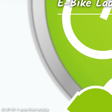
E-Bike La
CC-BY-SA © georg-hirmer-pixabay