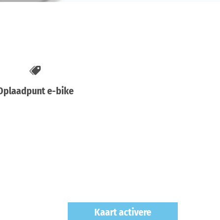
Oplaadpunt e-bike
Kaart activere