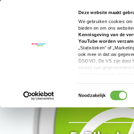
U bent hier:
Hartelijk welkom in het Osnabrücker La
Deze website maakt gebru
We gebruiken cookies om c
bieden en om ons website
Kennisgeving van de ver
YouTube worden verzam
„Statistieken“ of „Marketin
ook mee in dat uw gegevens
DSGVO. De VS zijn door he
niveau van gegevensbesche
gegevens door de Amerikaa
mogelijk ook zonder enig r
keuzevakken (voorkeuren, 
Toestemmingsselectie
overdracht niet plaatsvind
Noodzakelijk
We geven u hier graag mee