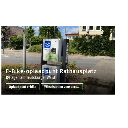
E-Bike-oplaadpunt Rathausplatz
Hagen am Teutoburger Wald
Oplaadpunt e-bike
Wisselstation voor accu´s van e-bikes