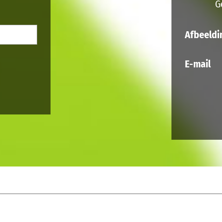
G
Afbeeldi
E-mail