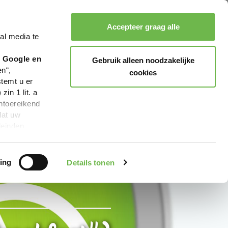
Accepteer graag alle
al media te
Zoeken
Boeken
Menu
r Google en
Gebruik alleen noodzakelijke
en“,
cookies
stemt u er
in 1 lit. a
ntoereikend
dat uw
leinden,
geen van de
 beschreven
ing
Details tonen