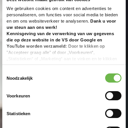
We gebruiken cookies om content en advertenties te
personaliseren, om functies voor social media te bieden
en om ons websiteverkeer te analyseren.
Dank u voor
uw steun aan ons werk!
Kennisgeving van de verwerking van uw gegevens
die op deze website in de VS door Google en
YouTube worden verzameld:
Door te klikken op
"Accepteer graag alle" of door „Voorkeuren“,
„Statistieken“ of „Marketing“ aan te vinken en te klikken
op "Selectie handmatig instellen", stemt u er ook mee in
dat uw gegevens in de VS worden verwerkt in
Toestemmingsselectie
overeenstemming met Art. 49 (1) zin 1 lit. a DSGVO. De
Noodzakelijk
VS zijn door het Europees Hof van Justitie beoordeeld
als een land met een ontoereikend niveau van
Voorkeuren
gegevensbescherming volgens EU-normen. In het
bijzonder bestaat het risico dat uw gegevens door de
Amerikaanse autoriteiten worden verwerkt voor controle-
Statistieken
en toezichtdoeleinden, mogelijk ook zonder enig
rechtsmiddel. Indien u op "Selectie handmatig instellen"
klikt en geen van de keuzevakken (voorkeuren,