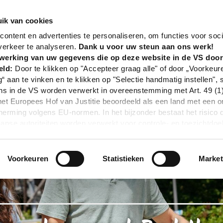
nd
Poi
Boomkroonpad Bad Iburg
ik van cookies
ontent en advertenties te personaliseren, om functies voor soci
verkeer te analyseren.
Dank u voor uw steun aan ons werk!
werking van uw gegevens die op deze website in de VS doo
eld:
Door te klikken op "Accepteer graag alle" of door „Voorkeur
g“ aan te vinken en te klikken op "Selectie handmatig instellen", 
 in de VS worden verwerkt in overeenstemming met Art. 49 (1) z
t Europees Hof van Justitie beoordeeld als een land met een o
rming volgens EU-normen. In het bijzonder bestaat het risico 
nse autoriteiten worden verwerkt voor controle- en toezichtdoe
echtsmiddel. Indien u op "Selectie handmatig instellen" klikt en 
statistieken of marketing) hebt geselecteerd, zal de hierboven
en. Voor meer informatie, zie onze privacyverklaring.
Voorkeuren
Statistieken
Market
r gedetailleerde informatie:
Privacybeleid
|
Impressum