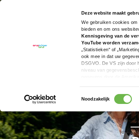
U bent hier:
Hartelijk welkom in het Osnabrücker La
Deze website maakt gebru
We gebruiken cookies om c
bieden en om ons website
Kennisgeving van de ver
YouTube worden verzam
„Statistieken“ of „Marketin
ook mee in dat uw gegevens
DSGVO. De VS zijn door he
niveau van gegevensbesche
gegevens door de Amerikaa
mogelijk ook zonder enig r
keuzevakken (voorkeuren, 
Toestemmingsselectie
overdracht niet plaatsvind
Noodzakelijk
We geven u hier graag mee