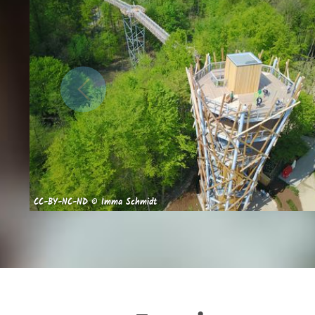
CC-BY-NC-ND © Imma Schmidt