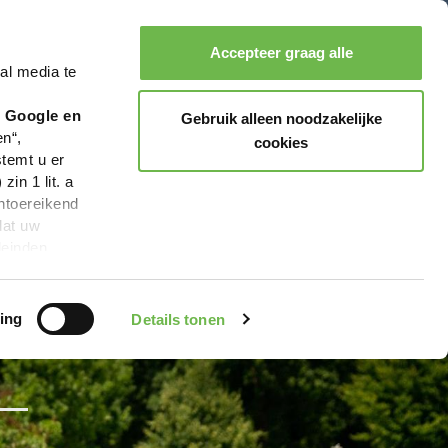
Accepteer graag alle
al media te
Zoeken
Boeken
Menu
r Google en
Gebruik alleen noodzakelijke
en“,
cookies
stemt u er
in 1 lit. a
ntoereikend
dat uw
leinden,
geen van de
 beschreven
ing
Details tonen