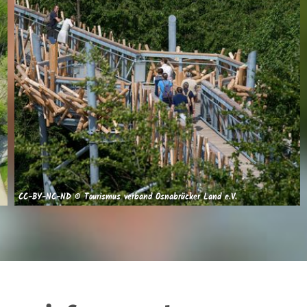
CC-BY-NC-ND © Tourismus verband Osnabrücker Land e.V.