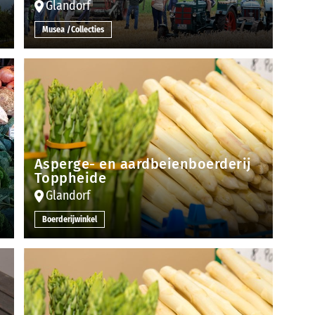
Glandorf
Musea /Collecties
Asperge- en aardbeienboerderij
Toppheide
Glandorf
Boerderijwinkel