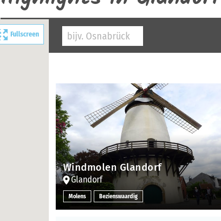
Fullscreen
Windmolen Glandorf
Glandorf
Molens
Bezienswaardig