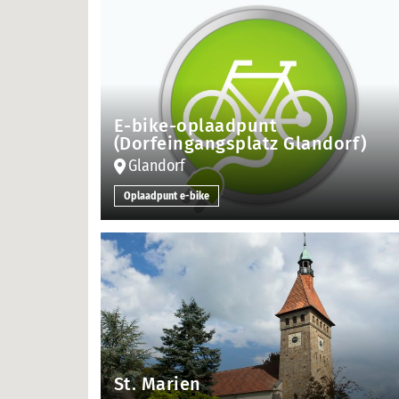
E-bike-oplaadpunt
(Dorfeingangsplatz Glandorf)
Glandorf
Oplaadpunt e-bike
St. Marien