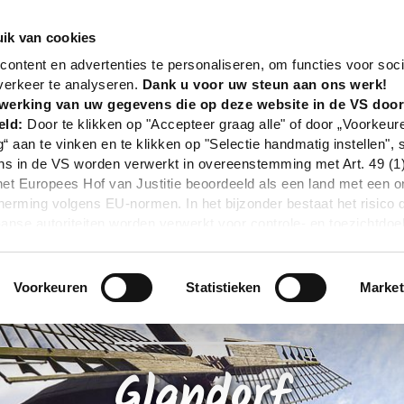
nd
Plannen - jouw reis
Vakantiebestemmingen
G
ik van cookies
ontent en advertenties te personaliseren, om functies voor soci
DE
verkeer te analyseren.
Dank u voor uw steun aan ons werk!
werking van uw gegevens die op deze website in de VS doo
eld:
Door te klikken op "Accepteer graag alle" of door „Voorkeur
g“ aan te vinken en te klikken op "Selectie handmatig instellen", 
 in de VS worden verwerkt in overeenstemming met Art. 49 (1) z
t Europees Hof van Justitie beoordeeld als een land met een o
rming volgens EU-normen. In het bijzonder bestaat het risico 
nse autoriteiten worden verwerkt voor controle- en toezichtdoe
echtsmiddel. Indien u op "Selectie handmatig instellen" klikt en 
statistieken of marketing) hebt geselecteerd, zal de hierboven
en. Voor meer informatie, zie onze privacyverklaring.
Voorkeuren
Statistieken
Market
r gedetailleerde informatie:
Privacybeleid
|
Impressum
Glandorf