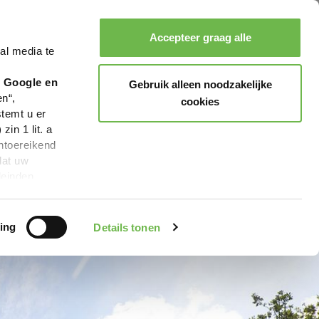
landorf
Accepteer graag alle
al media te
Zoeken
Boeken
Menu
r Google en
Gebruik alleen noodzakelijke
en“,
cookies
stemt u er
in 1 lit. a
ntoereikend
dat uw
leinden,
geen van de
 beschreven
ing
Details tonen