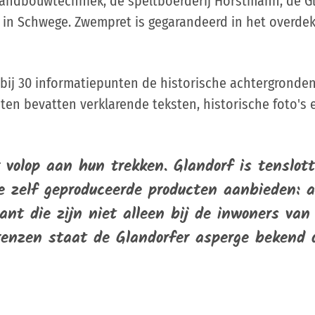
landbouwtechniek, de speltboerderij Horstmann, de G
 in Schwege. Zwempret is gegarandeerd in het overde
bij 30 informatiepunten de historische achtergronden
ten bevatten verklarende teksten, historische foto's 
 volop aan hun trekken. Glandorf is tenslot
se zelf geproduceerde producten aanbieden: a
ant die zijn niet alleen bij de inwoners van 
renzen staat de Glandorfer asperge bekend 