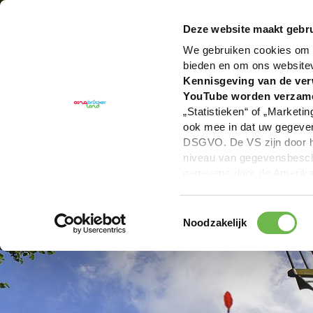
U bent hier:
Hartelijk welkom in het Osnabrücker La
Deze website maakt gebru
We gebruiken cookies om c
bieden en om ons website
Kennisgeving van de ver
YouTube worden verzam
„Statistieken“ of „Marketin
ook mee in dat uw gegevens
DSGVO. De VS zijn door he
niveau van gegevensbesche
gegevens door de Amerikaa
mogelijk ook zonder enig r
keuzevakken (voorkeuren, 
Toestemmingsselectie
overdracht niet plaatsvind
Noodzakelijk
We geven u hier graag mee