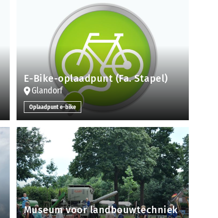
E-Bike-oplaadpunt (Fa. Stapel)
Glandorf
Oplaadpunt e-bike
Museum voor landbouwtechniek