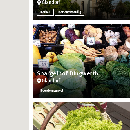
Glandorf
Kerken
Bezienswaardig
Spargelhof Dingwerth
Glandorf
Boerderijwinkel