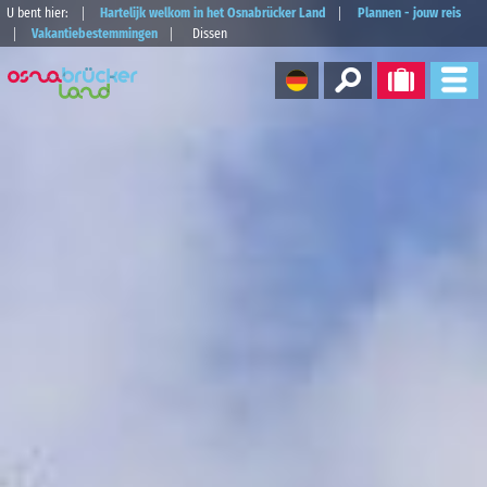
U bent hier:
Hartelijk welkom in het Osnabrücker Land
Plannen - jouw reis
Vakantiebestemmingen
Dissen