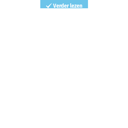
Verder lezen
Highlights in Dissen
Fullscreen
Zoeken
Kaart
7 resultaten