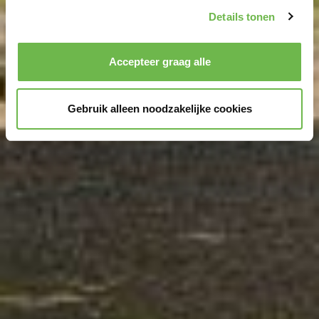
We geven u hier graag meer gedetailleerde informatie:
Details tonen
Privacybeleid
|
Impressum
Accepteer graag alle
Gebruik alleen noodzakelijke cookies