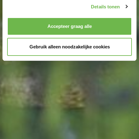
We geven u hier graag meer gedetailleerde informatie:
Details tonen
Privacybeleid
|
Impressum
Accepteer graag alle
Gebruik alleen noodzakelijke cookies